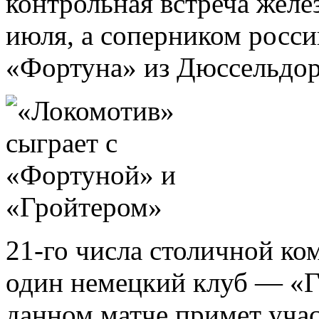
контрольная встреча жел
июля, а соперником росси
«Фортуна» из Дюссельдор
21-го числа столичной ко
один немецкий клуб — «Г
данном матче примет уча