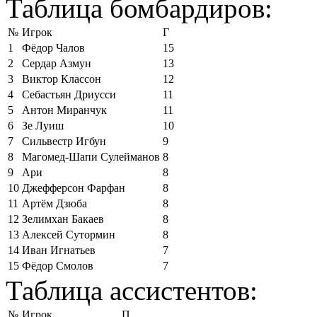
Таблица бомбардиров:
№
Игрок
Г
1
Фёдор Чалов
15
2
Сердар Азмун
13
3
Виктор Классон
12
4
Себастьян Дриусси
11
5
Антон Миранчук
11
6
Зе Луиш
10
7
Сильвестр Игбун
9
8
Магомед-Шапи Сулейманов
8
9
Ари
8
10
Джефферсон Фарфан
8
11
Артём Дзюба
8
12
Зелимхан Бакаев
8
13
Алексей Сутормин
8
14
Иван Игнатьев
7
15
Фёдор Смолов
7
Таблица ассистентов:
№
Игрок
П