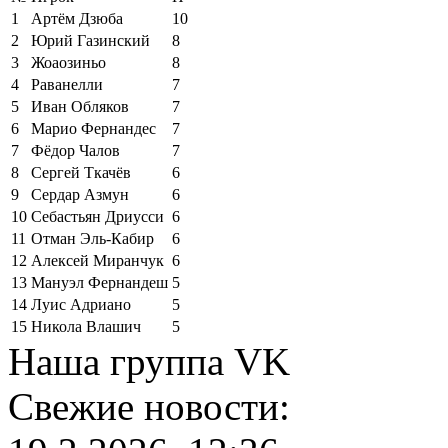
1
Артём Дзюба
10
2
Юрий Газинский
8
3
Жоаозиньо
8
4
Раванелли
7
5
Иван Обляков
7
6
Марио Фернандес
7
7
Фёдор Чалов
7
8
Сергей Ткачёв
6
9
Сердар Азмун
6
10
Себастьян Дриусси
6
11
Отман Эль-Кабир
6
12
Алексей Миранчук
6
13
Мануэл Фернандеш
5
14
Луис Адриано
5
15
Никола Влашич
5
Наша группа VK
Свежие новости: