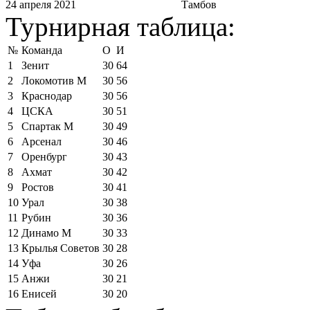
24 апреля 2021
Тамбов
Турнирная таблица:
№
Команда
О
И
1
Зенит
30
64
2
Локомотив М
30
56
3
Краснодар
30
56
4
ЦСКА
30
51
5
Спартак М
30
49
6
Арсенал
30
46
7
Оренбург
30
43
8
Ахмат
30
42
9
Ростов
30
41
10
Урал
30
38
11
Рубин
30
36
12
Динамо М
30
33
13
Крылья Советов
30
28
14
Уфа
30
26
15
Анжи
30
21
16
Енисей
30
20