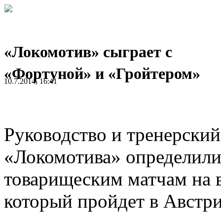
«Локомотив» сыграет с
«Фортуной» и «Гройтером»
10.7.2014, 16:41
Руководство и тренерский
«Локомотива» определили
товарищеским матчам на 
который пройдет в Австри