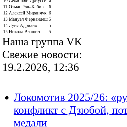
10
Себастьян Дриусси
6
11
Отман Эль-Кабир
6
12
Алексей Миранчук
6
13
Мануэл Фернандеш
5
14
Луис Адриано
5
15
Никола Влашич
5
Наша группа VK
Свежие новости:
19.2.2026, 12:36
Локомотив 2025/26: «ру
конфликт с Дзюбой, пот
медали