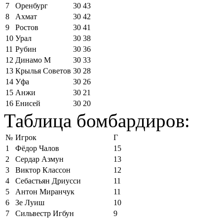
7
Оренбург
30
43
8
Ахмат
30
42
9
Ростов
30
41
10
Урал
30
38
11
Рубин
30
36
12
Динамо М
30
33
13
Крылья Советов
30
28
14
Уфа
30
26
15
Анжи
30
21
16
Енисей
30
20
Таблица бомбардиров:
№
Игрок
Г
1
Фёдор Чалов
15
2
Сердар Азмун
13
3
Виктор Классон
12
4
Себастьян Дриусси
11
5
Антон Миранчук
11
6
Зе Луиш
10
7
Сильвестр Игбун
9