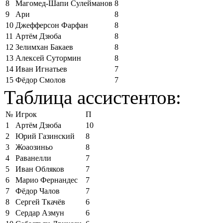
8
Магомед-Шапи Сулейманов
8
9
Ари
8
10
Джефферсон Фарфан
8
11
Артём Дзюба
8
12
Зелимхан Бакаев
8
13
Алексей Сутормин
8
14
Иван Игнатьев
7
15
Фёдор Смолов
7
Таблица ассистентов:
№
Игрок
П
1
Артём Дзюба
10
2
Юрий Газинский
8
3
Жоаозиньо
8
4
Раванелли
7
5
Иван Обляков
7
6
Марио Фернандес
7
7
Фёдор Чалов
7
8
Сергей Ткачёв
6
9
Сердар Азмун
6