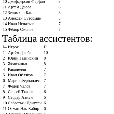
10
Джефферсон Фарфан
8
11
Артём Дзюба
8
12
Зелимхан Бакаев
8
13
Алексей Сутормин
8
14
Иван Игнатьев
7
15
Фёдор Смолов
7
Таблица ассистентов:
№
Игрок
П
1
Артём Дзюба
10
2
Юрий Газинский
8
3
Жоаозиньо
8
4
Раванелли
7
5
Иван Обляков
7
6
Марио Фернандес
7
7
Фёдор Чалов
7
8
Сергей Ткачёв
6
9
Сердар Азмун
6
10
Себастьян Дриусси
6
11
Отман Эль-Кабир
6