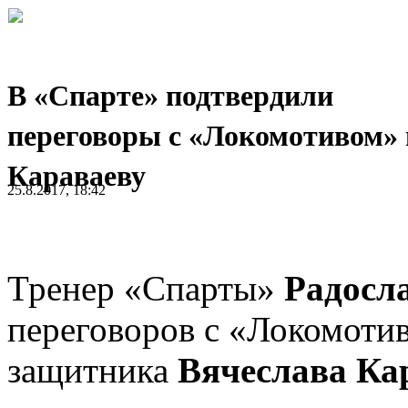
В «Спарте» подтвердили
переговоры с «Локомотивом» 
Караваеву
25.8.2017, 18:42
Тренер «Спарты»
Радосл
переговоров с «Локомотив
защитника
Вячеслава Ка