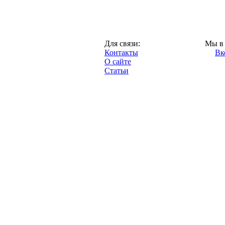
Москва,
Для связи:
Мы в 
"Про-Локо.ру",
Контакты
Вк
2013 год.
О сайте
Статьи