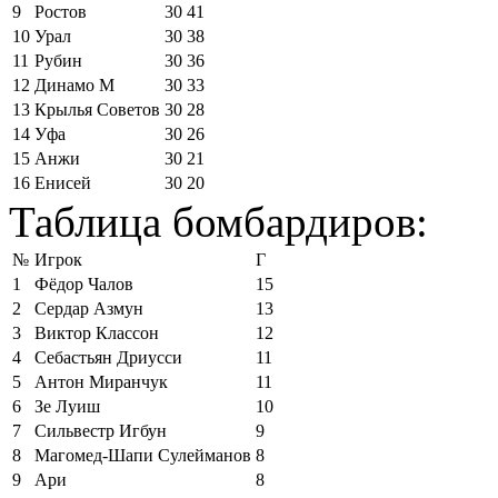
9
Ростов
30
41
10
Урал
30
38
11
Рубин
30
36
12
Динамо М
30
33
13
Крылья Советов
30
28
14
Уфа
30
26
15
Анжи
30
21
16
Енисей
30
20
Таблица бомбардиров:
№
Игрок
Г
1
Фёдор Чалов
15
2
Сердар Азмун
13
3
Виктор Классон
12
4
Себастьян Дриусси
11
5
Антон Миранчук
11
6
Зе Луиш
10
7
Сильвестр Игбун
9
8
Магомед-Шапи Сулейманов
8
9
Ари
8