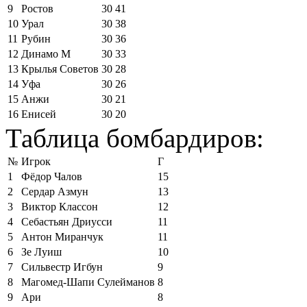
9
Ростов
30
41
10
Урал
30
38
11
Рубин
30
36
12
Динамо М
30
33
13
Крылья Советов
30
28
14
Уфа
30
26
15
Анжи
30
21
16
Енисей
30
20
Таблица бомбардиров:
№
Игрок
Г
1
Фёдор Чалов
15
2
Сердар Азмун
13
3
Виктор Классон
12
4
Себастьян Дриусси
11
5
Антон Миранчук
11
6
Зе Луиш
10
7
Сильвестр Игбун
9
8
Магомед-Шапи Сулейманов
8
9
Ари
8