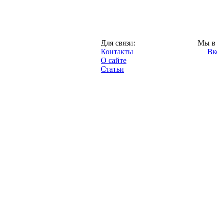
Москва,
Для связи:
Мы в 
"Про-Локо.ру",
Контакты
Вк
2013 год.
О сайте
Статьи