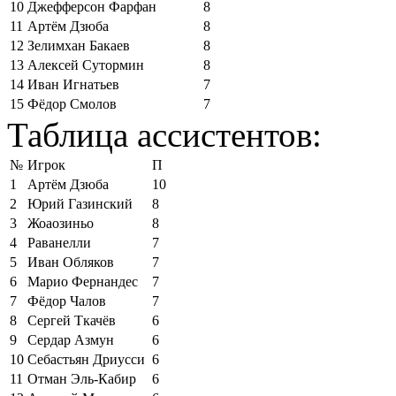
10
Джефферсон Фарфан
8
11
Артём Дзюба
8
12
Зелимхан Бакаев
8
13
Алексей Сутормин
8
14
Иван Игнатьев
7
15
Фёдор Смолов
7
Таблица ассистентов:
№
Игрок
П
1
Артём Дзюба
10
2
Юрий Газинский
8
3
Жоаозиньо
8
4
Раванелли
7
5
Иван Обляков
7
6
Марио Фернандес
7
7
Фёдор Чалов
7
8
Сергей Ткачёв
6
9
Сердар Азмун
6
10
Себастьян Дриусси
6
11
Отман Эль-Кабир
6