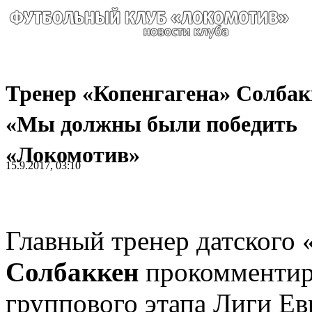
Тренер «Копенгагена» Солбак
«Мы должны были победить
«Локомотив»
15.9.2017, 03:10
Главный тренер датского
Солбаккен
прокомментиро
группового этапа Лиги Е