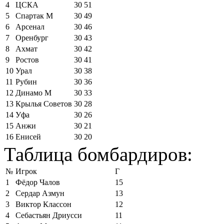
4
ЦСКА
30
51
5
Спартак М
30
49
6
Арсенал
30
46
7
Оренбург
30
43
8
Ахмат
30
42
9
Ростов
30
41
10
Урал
30
38
11
Рубин
30
36
12
Динамо М
30
33
13
Крылья Советов
30
28
14
Уфа
30
26
15
Анжи
30
21
16
Енисей
30
20
Таблица бомбардиров:
№
Игрок
Г
1
Фёдор Чалов
15
2
Сердар Азмун
13
3
Виктор Классон
12
4
Себастьян Дриусси
11