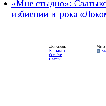
«Мне стыдно»: Салтыко
избиении игрока «Локо
Москва,
Для связи:
Мы в 
"Про-Локо.ру",
Контакты
Вк
2013 год.
О сайте
Статьи