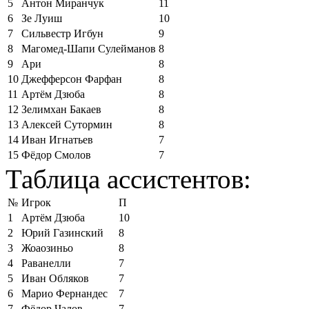
5
Антон Миранчук
11
6
Зе Луиш
10
7
Сильвестр Игбун
9
8
Магомед-Шапи Сулейманов
8
9
Ари
8
10
Джефферсон Фарфан
8
11
Артём Дзюба
8
12
Зелимхан Бакаев
8
13
Алексей Сутормин
8
14
Иван Игнатьев
7
15
Фёдор Смолов
7
Таблица ассистентов:
№
Игрок
П
1
Артём Дзюба
10
2
Юрий Газинский
8
3
Жоаозиньо
8
4
Раванелли
7
5
Иван Обляков
7
6
Марио Фернандес
7
7
Фёдор Чалов
7