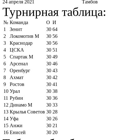
24 апреля 2021
Тамбов
Турнирная таблица:
№
Команда
О
И
1
Зенит
30
64
2
Локомотив М
30
56
3
Краснодар
30
56
4
ЦСКА
30
51
5
Спартак М
30
49
6
Арсенал
30
46
7
Оренбург
30
43
8
Ахмат
30
42
9
Ростов
30
41
10
Урал
30
38
11
Рубин
30
36
12
Динамо М
30
33
13
Крылья Советов
30
28
14
Уфа
30
26
15
Анжи
30
21
16
Енисей
30
20