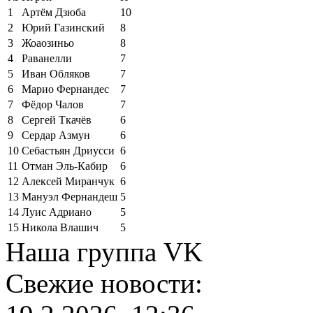
1
Артём Дзюба
10
2
Юрий Газинский
8
3
Жоаозиньо
8
4
Раванелли
7
5
Иван Обляков
7
6
Марио Фернандес
7
7
Фёдор Чалов
7
8
Сергей Ткачёв
6
9
Сердар Азмун
6
10
Себастьян Дриусси
6
11
Отман Эль-Кабир
6
12
Алексей Миранчук
6
13
Мануэл Фернандеш
5
14
Луис Адриано
5
15
Никола Влашич
5
Наша группа VK
Свежие новости: