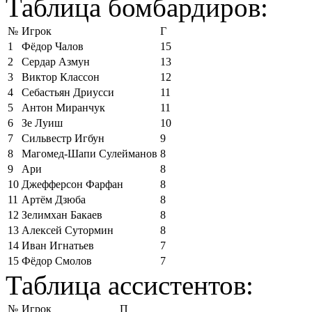
Таблица бомбардиров:
№
Игрок
Г
1
Фёдор Чалов
15
2
Сердар Азмун
13
3
Виктор Классон
12
4
Себастьян Дриусси
11
5
Антон Миранчук
11
6
Зе Луиш
10
7
Сильвестр Игбун
9
8
Магомед-Шапи Сулейманов
8
9
Ари
8
10
Джефферсон Фарфан
8
11
Артём Дзюба
8
12
Зелимхан Бакаев
8
13
Алексей Сутормин
8
14
Иван Игнатьев
7
15
Фёдор Смолов
7
Таблица ассистентов:
№
Игрок
П