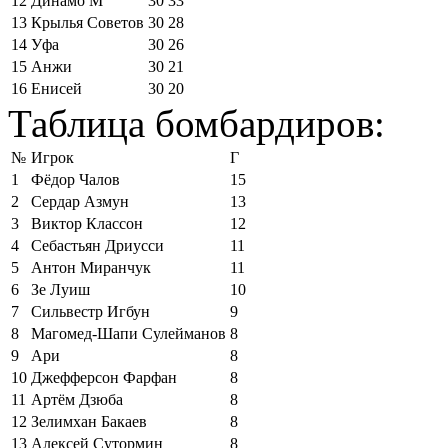
12
Динамо М
30
33
13
Крылья Советов
30
28
14
Уфа
30
26
15
Анжи
30
21
16
Енисей
30
20
Таблица бомбардиров:
№
Игрок
Г
1
Фёдор Чалов
15
2
Сердар Азмун
13
3
Виктор Классон
12
4
Себастьян Дриусси
11
5
Антон Миранчук
11
6
Зе Луиш
10
7
Сильвестр Игбун
9
8
Магомед-Шапи Сулейманов
8
9
Ари
8
10
Джефферсон Фарфан
8
11
Артём Дзюба
8
12
Зелимхан Бакаев
8
13
Алексей Сутормин
8