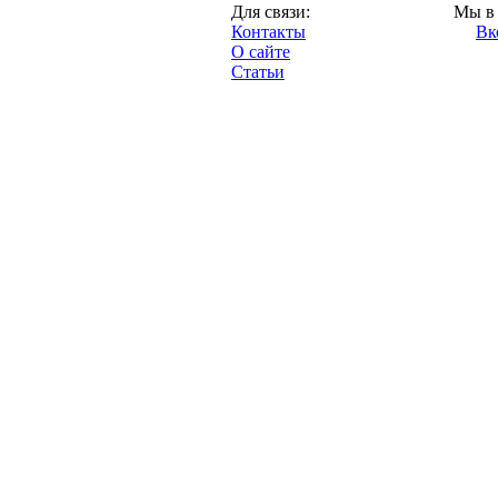
Москва,
Для связи:
Мы в 
"Про-Локо.ру",
Контакты
Вк
2013 год.
О сайте
Статьи