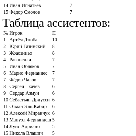
14
Иван Игнатьев
7
15
Фёдор Смолов
7
Таблица ассистентов:
№
Игрок
П
1
Артём Дзюба
10
2
Юрий Газинский
8
3
Жоаозиньо
8
4
Раванелли
7
5
Иван Обляков
7
6
Марио Фернандес
7
7
Фёдор Чалов
7
8
Сергей Ткачёв
6
9
Сердар Азмун
6
10
Себастьян Дриусси
6
11
Отман Эль-Кабир
6
12
Алексей Миранчук
6
13
Мануэл Фернандеш
5
14
Луис Адриано
5
15
Никола Влашич
5