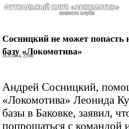
Сосницкий не может попасть 
базу «Локомотива»
16.9.2014, 23:00
Андрей Сосницкий, помощ
«Локомотива» Леонида Ку
базы в Баковке, заявил, ч
попрощаться с командой и