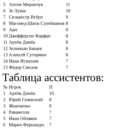
5
Антон Миранчук
11
6
Зе Луиш
10
7
Сильвестр Игбун
9
8
Магомед-Шапи Сулейманов
8
9
Ари
8
10
Джефферсон Фарфан
8
11
Артём Дзюба
8
12
Зелимхан Бакаев
8
13
Алексей Сутормин
8
14
Иван Игнатьев
7
15
Фёдор Смолов
7
Таблица ассистентов:
№
Игрок
П
1
Артём Дзюба
10
2
Юрий Газинский
8
3
Жоаозиньо
8
4
Раванелли
7
5
Иван Обляков
7
6
Марио Фернандес
7