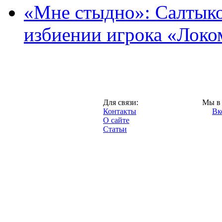
«Мне стыдно»: Салтыко
избиении игрока «Локо
Москва,
Для связи:
Мы в 
"Про-Локо.ру",
Контакты
Вк
2013 год.
О сайте
Статьи