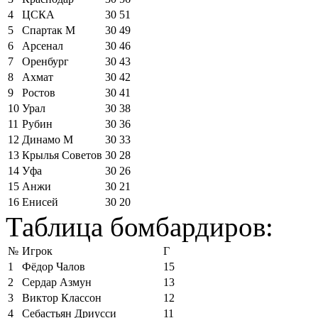
4
ЦСКА
30
51
5
Спартак М
30
49
6
Арсенал
30
46
7
Оренбург
30
43
8
Ахмат
30
42
9
Ростов
30
41
10
Урал
30
38
11
Рубин
30
36
12
Динамо М
30
33
13
Крылья Советов
30
28
14
Уфа
30
26
15
Анжи
30
21
16
Енисей
30
20
Таблица бомбардиров:
№
Игрок
Г
1
Фёдор Чалов
15
2
Сердар Азмун
13
3
Виктор Классон
12
4
Себастьян Дриусси
11