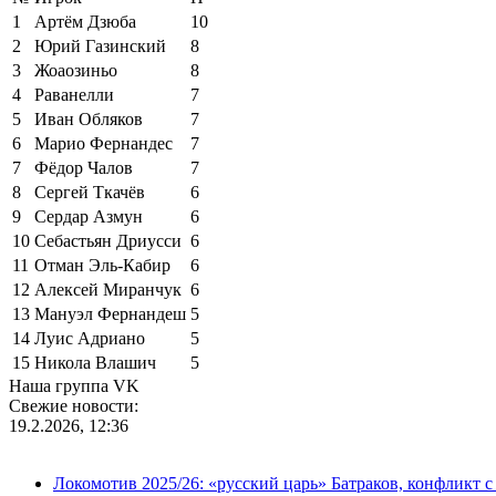
1
Артём Дзюба
10
2
Юрий Газинский
8
3
Жоаозиньо
8
4
Раванелли
7
5
Иван Обляков
7
6
Марио Фернандес
7
7
Фёдор Чалов
7
8
Сергей Ткачёв
6
9
Сердар Азмун
6
10
Себастьян Дриусси
6
11
Отман Эль-Кабир
6
12
Алексей Миранчук
6
13
Мануэл Фернандеш
5
14
Луис Адриано
5
15
Никола Влашич
5
Наша группа VK
Свежие новости:
19.2.2026, 12:36
Локомотив 2025/26: «русский царь» Батраков, конфликт с