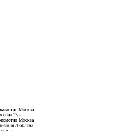
окомотив Москва
сенал Тула
окомотив Москва
лимпия Любляна
илина