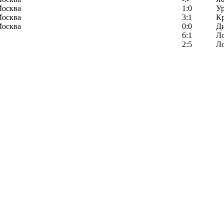
Москва
1:0
У
Москва
3:1
К
Москва
0:0
Д
6:1
Л
2:5
Л