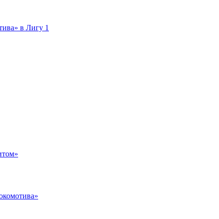
тива» в Лигу 1
итом»
Локомотива»