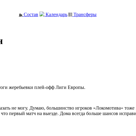
Состав
Календарь
Трансферы
н
оги жеребьевки плей-офф Лиги Европы.
азать не могу. Думаю, большинство игроков »Локомотива« тоже н
что первый матч на выезде. Дома всегда больше шансов исправ