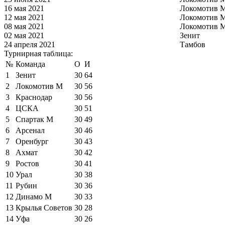
16 мая 2021
Локомотив 
12 мая 2021
Локомотив 
08 мая 2021
Локомотив 
02 мая 2021
Зенит
24 апреля 2021
Тамбов
Турнирная таблица:
№
Команда
О
И
1
Зенит
30
64
2
Локомотив М
30
56
3
Краснодар
30
56
4
ЦСКА
30
51
5
Спартак М
30
49
6
Арсенал
30
46
7
Оренбург
30
43
8
Ахмат
30
42
9
Ростов
30
41
10
Урал
30
38
11
Рубин
30
36
12
Динамо М
30
33
13
Крылья Советов
30
28
14
Уфа
30
26