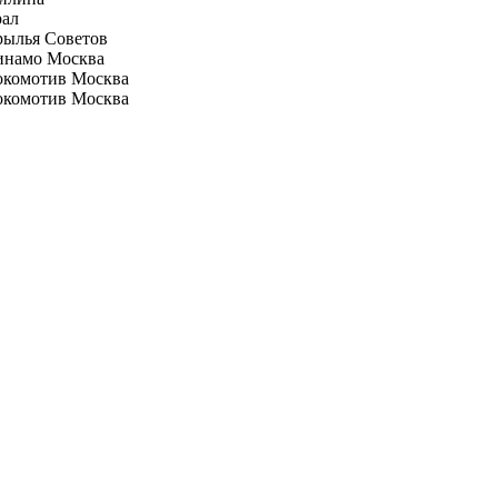
рал
рылья Советов
инамо Москва
окомотив Москва
окомотив Москва