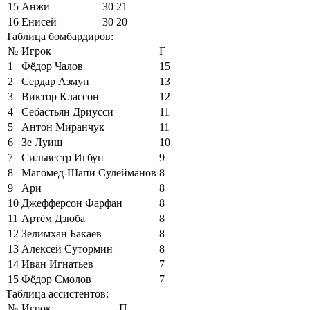
15
Анжи
30
21
16
Енисей
30
20
Таблица бомбардиров:
№
Игрок
Г
1
Фёдор Чалов
15
2
Сердар Азмун
13
3
Виктор Классон
12
4
Себастьян Дриусси
11
5
Антон Миранчук
11
6
Зе Луиш
10
7
Сильвестр Игбун
9
8
Магомед-Шапи Сулейманов
8
9
Ари
8
10
Джефферсон Фарфан
8
11
Артём Дзюба
8
12
Зелимхан Бакаев
8
13
Алексей Сутормин
8
14
Иван Игнатьев
7
15
Фёдор Смолов
7
Таблица ассистентов:
№
Игрок
П