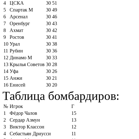
4
ЦСКА
30
51
5
Спартак М
30
49
6
Арсенал
30
46
7
Оренбург
30
43
8
Ахмат
30
42
9
Ростов
30
41
10
Урал
30
38
11
Рубин
30
36
12
Динамо М
30
33
13
Крылья Советов
30
28
14
Уфа
30
26
15
Анжи
30
21
16
Енисей
30
20
Таблица бомбардиров:
№
Игрок
Г
1
Фёдор Чалов
15
2
Сердар Азмун
13
3
Виктор Классон
12
4
Себастьян Дриусси
11