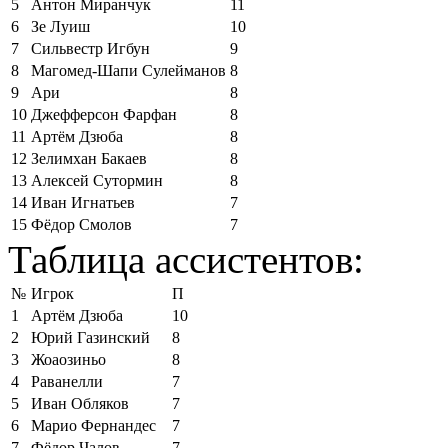
5
Антон Миранчук
11
6
Зе Луиш
10
7
Сильвестр Игбун
9
8
Магомед-Шапи Сулейманов
8
9
Ари
8
10
Джефферсон Фарфан
8
11
Артём Дзюба
8
12
Зелимхан Бакаев
8
13
Алексей Сутормин
8
14
Иван Игнатьев
7
15
Фёдор Смолов
7
Таблица ассистентов:
№
Игрок
П
1
Артём Дзюба
10
2
Юрий Газинский
8
3
Жоаозиньо
8
4
Раванелли
7
5
Иван Обляков
7
6
Марио Фернандес
7
7
Фёдор Чалов
7