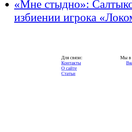
«Мне стыдно»: Салтыко
избиении игрока «Локо
Москва,
Для связи:
Мы в 
"Про-Локо.ру",
Контакты
Вк
2013 год.
О сайте
Статьи