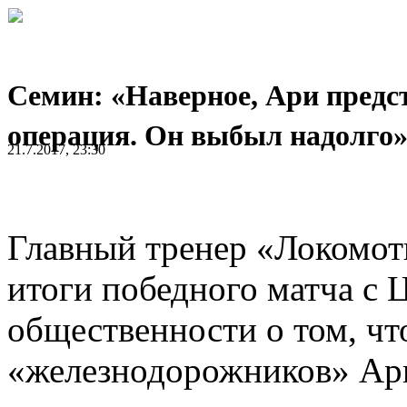
Семин: «Наверное, Ари предс
операция. Он выбыл надолго
21.7.2017, 23:30
Главный тренер «Локомо
итоги победного матча с
общественности о том, ч
«железнодорожников» Ари