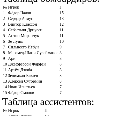
№
Игрок
Г
1
Фёдор Чалов
15
2
Сердар Азмун
13
3
Виктор Классон
12
4
Себастьян Дриусси
11
5
Антон Миранчук
11
6
Зе Луиш
10
7
Сильвестр Игбун
9
8
Магомед-Шапи Сулейманов
8
9
Ари
8
10
Джефферсон Фарфан
8
11
Артём Дзюба
8
12
Зелимхан Бакаев
8
13
Алексей Сутормин
8
14
Иван Игнатьев
7
15
Фёдор Смолов
7
Таблица ассистентов:
№
Игрок
П