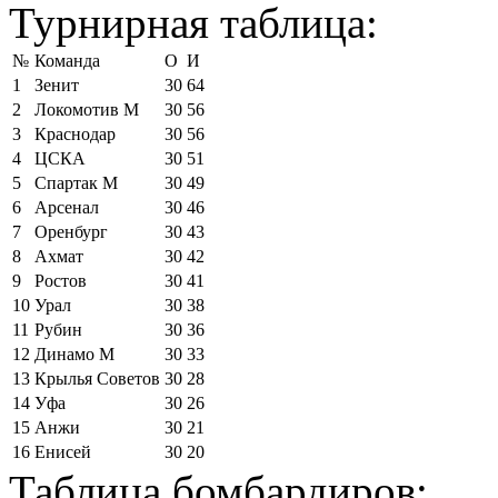
Турнирная таблица:
№
Команда
О
И
1
Зенит
30
64
2
Локомотив М
30
56
3
Краснодар
30
56
4
ЦСКА
30
51
5
Спартак М
30
49
6
Арсенал
30
46
7
Оренбург
30
43
8
Ахмат
30
42
9
Ростов
30
41
10
Урал
30
38
11
Рубин
30
36
12
Динамо М
30
33
13
Крылья Советов
30
28
14
Уфа
30
26
15
Анжи
30
21
16
Енисей
30
20
Таблица бомбардиров: