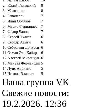
1
Артём Дзюба
10
2
Юрий Газинский
8
3
Жоаозиньо
8
4
Раванелли
7
5
Иван Обляков
7
6
Марио Фернандес
7
7
Фёдор Чалов
7
8
Сергей Ткачёв
6
9
Сердар Азмун
6
10
Себастьян Дриусси
6
11
Отман Эль-Кабир
6
12
Алексей Миранчук
6
13
Мануэл Фернандеш
5
14
Луис Адриано
5
15
Никола Влашич
5
Наша группа VK
Свежие новости:
19.2.2026, 12:36