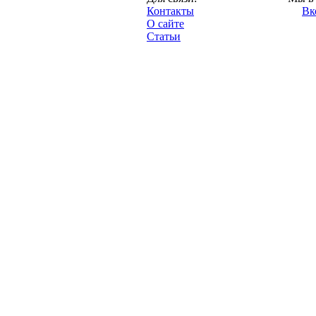
"Про-Локо.ру",
Контакты
Вк
2013 год.
О сайте
Статьи