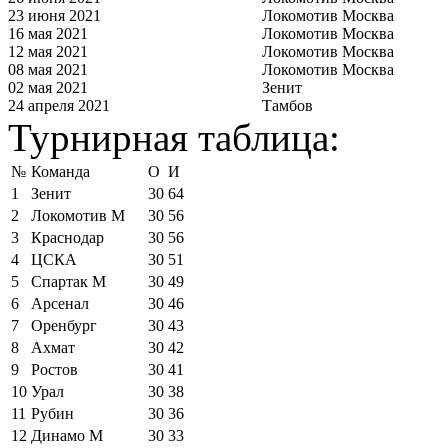
23 июня 2021
Локомотив Москва
16 мая 2021
Локомотив Москва
12 мая 2021
Локомотив Москва
08 мая 2021
Локомотив Москва
02 мая 2021
Зенит
24 апреля 2021
Тамбов
Турнирная таблица:
№
Команда
О
И
1
Зенит
30
64
2
Локомотив М
30
56
3
Краснодар
30
56
4
ЦСКА
30
51
5
Спартак М
30
49
6
Арсенал
30
46
7
Оренбург
30
43
8
Ахмат
30
42
9
Ростов
30
41
10
Урал
30
38
11
Рубин
30
36
12
Динамо М
30
33