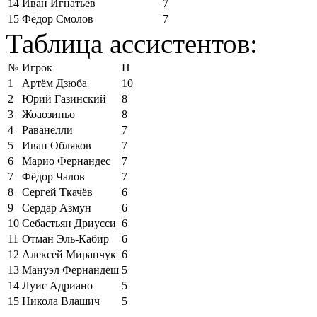
14
Иван Игнатьев
7
15
Фёдор Смолов
7
Таблица ассистентов:
№
Игрок
П
1
Артём Дзюба
10
2
Юрий Газинский
8
3
Жоаозиньо
8
4
Раванелли
7
5
Иван Обляков
7
6
Марио Фернандес
7
7
Фёдор Чалов
7
8
Сергей Ткачёв
6
9
Сердар Азмун
6
10
Себастьян Дриусси
6
11
Отман Эль-Кабир
6
12
Алексей Миранчук
6
13
Мануэл Фернандеш
5
14
Луис Адриано
5
15
Никола Влашич
5