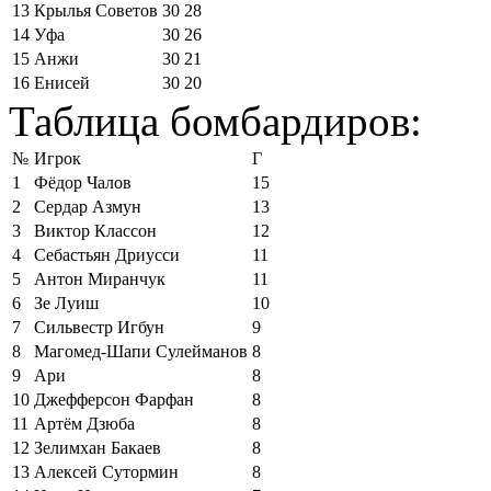
13
Крылья Советов
30
28
14
Уфа
30
26
15
Анжи
30
21
16
Енисей
30
20
Таблица бомбардиров:
№
Игрок
Г
1
Фёдор Чалов
15
2
Сердар Азмун
13
3
Виктор Классон
12
4
Себастьян Дриусси
11
5
Антон Миранчук
11
6
Зе Луиш
10
7
Сильвестр Игбун
9
8
Магомед-Шапи Сулейманов
8
9
Ари
8
10
Джефферсон Фарфан
8
11
Артём Дзюба
8
12
Зелимхан Бакаев
8
13
Алексей Сутормин
8