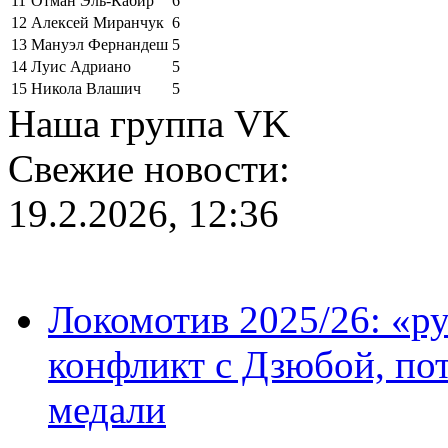
11
Отман Эль-Кабир
6
12
Алексей Миранчук
6
13
Мануэл Фернандеш
5
14
Луис Адриано
5
15
Никола Влашич
5
Наша группа VK
Свежие новости:
19.2.2026, 12:36
Локомотив 2025/26: «ру
конфликт с Дзюбой, пот
медали