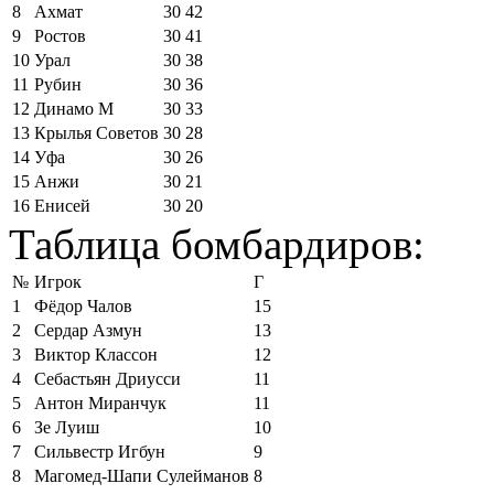
8
Ахмат
30
42
9
Ростов
30
41
10
Урал
30
38
11
Рубин
30
36
12
Динамо М
30
33
13
Крылья Советов
30
28
14
Уфа
30
26
15
Анжи
30
21
16
Енисей
30
20
Таблица бомбардиров:
№
Игрок
Г
1
Фёдор Чалов
15
2
Сердар Азмун
13
3
Виктор Классон
12
4
Себастьян Дриусси
11
5
Антон Миранчук
11
6
Зе Луиш
10
7
Сильвестр Игбун
9
8
Магомед-Шапи Сулейманов
8