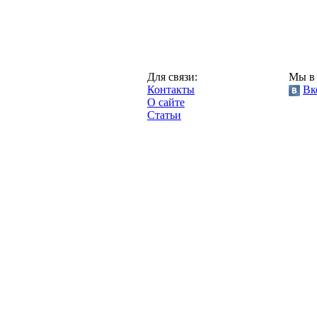
Москва,
Для связи:
Мы в 
"Про-Локо.ру",
Контакты
Вк
2013 год.
О сайте
Статьи