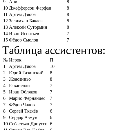
9
Ари
8
10
Джефферсон Фарфан
8
11
Артём Дзюба
8
12
Зелимхан Бакаев
8
13
Алексей Сутормин
8
14
Иван Игнатьев
7
15
Фёдор Смолов
7
Таблица ассистентов:
№
Игрок
П
1
Артём Дзюба
10
2
Юрий Газинский
8
3
Жоаозиньо
8
4
Раванелли
7
5
Иван Обляков
7
6
Марио Фернандес
7
7
Фёдор Чалов
7
8
Сергей Ткачёв
6
9
Сердар Азмун
6
10
Себастьян Дриусси
6