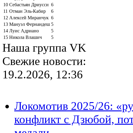
10
Себастьян Дриусси
6
11
Отман Эль-Кабир
6
12
Алексей Миранчук
6
13
Мануэл Фернандеш
5
14
Луис Адриано
5
15
Никола Влашич
5
Наша группа VK
Свежие новости:
19.2.2026, 12:36
Локомотив 2025/26: «ру
конфликт с Дзюбой, пот
медали