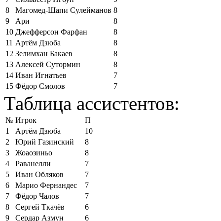
8
Магомед-Шапи Сулейманов
8
9
Ари
8
10
Джефферсон Фарфан
8
11
Артём Дзюба
8
12
Зелимхан Бакаев
8
13
Алексей Сутормин
8
14
Иван Игнатьев
7
15
Фёдор Смолов
7
Таблица ассистентов:
№
Игрок
П
1
Артём Дзюба
10
2
Юрий Газинский
8
3
Жоаозиньо
8
4
Раванелли
7
5
Иван Обляков
7
6
Марио Фернандес
7
7
Фёдор Чалов
7
8
Сергей Ткачёв
6
9
Сердар Азмун
6