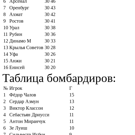
6
Арсенал
30
46
7
Оренбург
30
43
8
Ахмат
30
42
9
Ростов
30
41
10
Урал
30
38
11
Рубин
30
36
12
Динамо М
30
33
13
Крылья Советов
30
28
14
Уфа
30
26
15
Анжи
30
21
16
Енисей
30
20
Таблица бомбардиров:
№
Игрок
Г
1
Фёдор Чалов
15
2
Сердар Азмун
13
3
Виктор Классон
12
4
Себастьян Дриусси
11
5
Антон Миранчук
11
6
Зе Луиш
10
7
Сильвестр Игбун
9