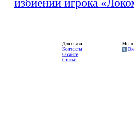
избиении игрока «Локо
Москва,
Для связи:
Мы в 
"Про-Локо.ру",
Контакты
Вк
2013 год.
О сайте
Статьи