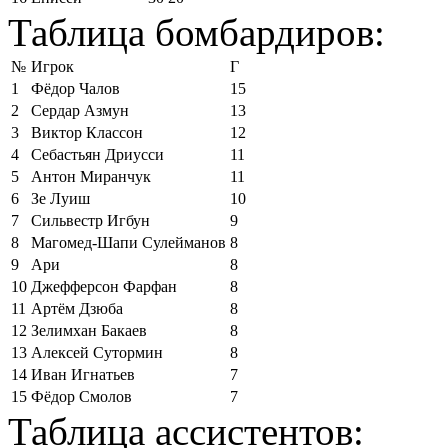
Таблица бомбардиров:
№
Игрок
Г
1
Фёдор Чалов
15
2
Сердар Азмун
13
3
Виктор Классон
12
4
Себастьян Дриусси
11
5
Антон Миранчук
11
6
Зе Луиш
10
7
Сильвестр Игбун
9
8
Магомед-Шапи Сулейманов
8
9
Ари
8
10
Джефферсон Фарфан
8
11
Артём Дзюба
8
12
Зелимхан Бакаев
8
13
Алексей Сутормин
8
14
Иван Игнатьев
7
15
Фёдор Смолов
7
Таблица ассистентов: