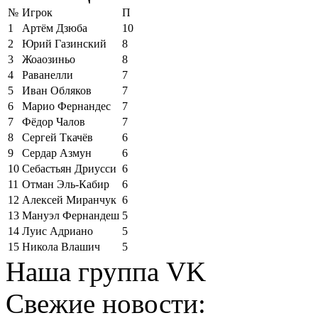
№
Игрок
П
1
Артём Дзюба
10
2
Юрий Газинский
8
3
Жоаозиньо
8
4
Раванелли
7
5
Иван Обляков
7
6
Марио Фернандес
7
7
Фёдор Чалов
7
8
Сергей Ткачёв
6
9
Сердар Азмун
6
10
Себастьян Дриусси
6
11
Отман Эль-Кабир
6
12
Алексей Миранчук
6
13
Мануэл Фернандеш
5
14
Луис Адриано
5
15
Никола Влашич
5
Наша группа VK
Свежие новости: