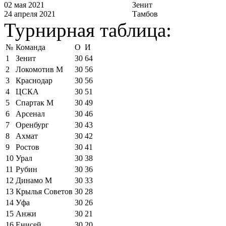
02 мая 2021
Зенит
24 апреля 2021
Тамбов
Турнирная таблица:
№
Команда
О
И
1
Зенит
30
64
2
Локомотив М
30
56
3
Краснодар
30
56
4
ЦСКА
30
51
5
Спартак М
30
49
6
Арсенал
30
46
7
Оренбург
30
43
8
Ахмат
30
42
9
Ростов
30
41
10
Урал
30
38
11
Рубин
30
36
12
Динамо М
30
33
13
Крылья Советов
30
28
14
Уфа
30
26
15
Анжи
30
21
16
Енисей
30
20