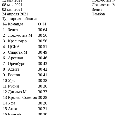
12 мая 2021
Локомотив 
08 мая 2021
Локомотив 
02 мая 2021
Зенит
24 апреля 2021
Тамбов
Турнирная таблица:
№
Команда
О
И
1
Зенит
30
64
2
Локомотив М
30
56
3
Краснодар
30
56
4
ЦСКА
30
51
5
Спартак М
30
49
6
Арсенал
30
46
7
Оренбург
30
43
8
Ахмат
30
42
9
Ростов
30
41
10
Урал
30
38
11
Рубин
30
36
12
Динамо М
30
33
13
Крылья Советов
30
28
14
Уфа
30
26
15
Анжи
30
21
16
Енисей
30
20