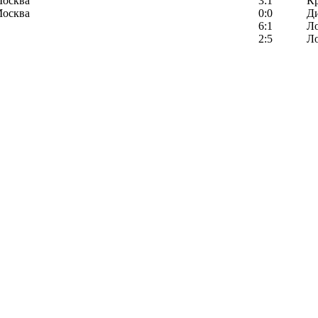
Москва
3:1
К
Москва
0:0
Д
6:1
Л
2:5
Л