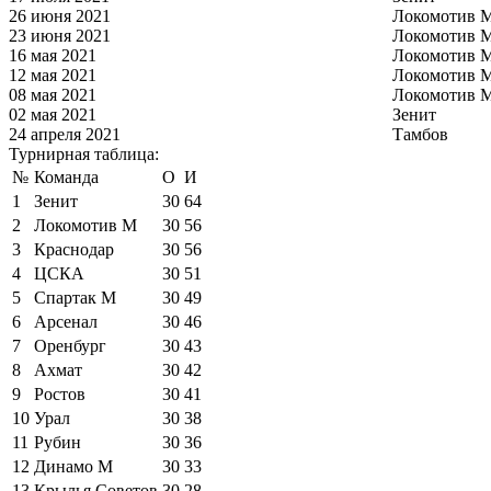
26 июня 2021
Локомотив 
23 июня 2021
Локомотив 
16 мая 2021
Локомотив 
12 мая 2021
Локомотив 
08 мая 2021
Локомотив 
02 мая 2021
Зенит
24 апреля 2021
Тамбов
Турнирная таблица:
№
Команда
О
И
1
Зенит
30
64
2
Локомотив М
30
56
3
Краснодар
30
56
4
ЦСКА
30
51
5
Спартак М
30
49
6
Арсенал
30
46
7
Оренбург
30
43
8
Ахмат
30
42
9
Ростов
30
41
10
Урал
30
38
11
Рубин
30
36
12
Динамо М
30
33
13
Крылья Советов
30
28