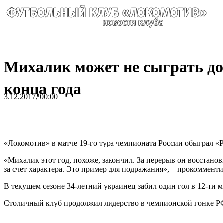
Михалик может не сыграть до
конца года
3.12.2017, 00:00
«Локомотив» в матче 19-го тура чемпионата России обыграл «Р
«Михалик этот год, похоже, закончил. За перерыв он восстано
за счет характера. Это пример для подражания», – прокоммен
В текущем сезоне 34-летний украинец забил один гол в 12-ти м
Столичный клуб продолжил лидерство в чемпионской гонке 