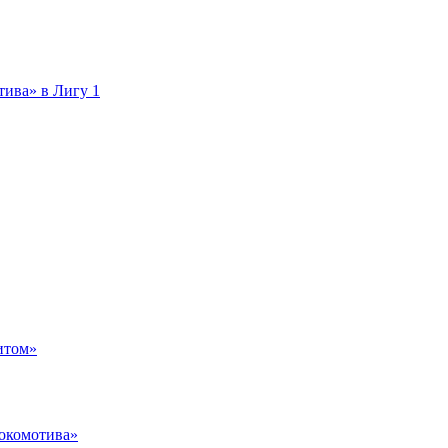
тива» в Лигу 1
итом»
Локомотива»