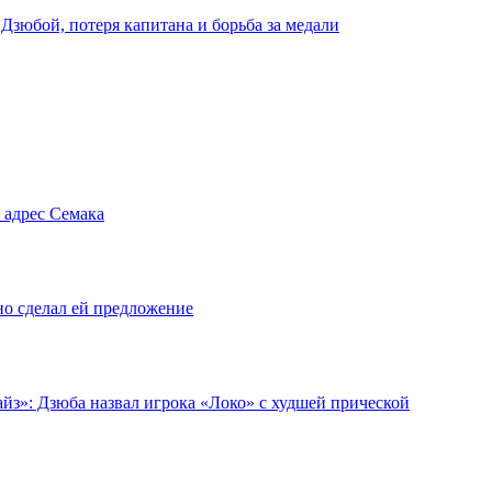
 Дзюбой, потеря капитана и борьба за медали
 адрес Семака
но сделал ей предложение
йз»: Дзюба назвал игрока «Локо» с худшей прической