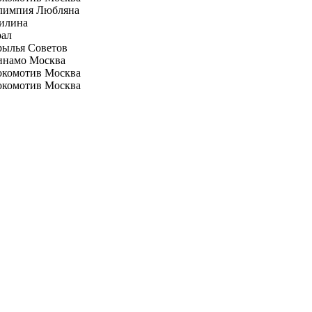
лимпия Любляна
илина
рал
рылья Советов
инамо Москва
окомотив Москва
окомотив Москва