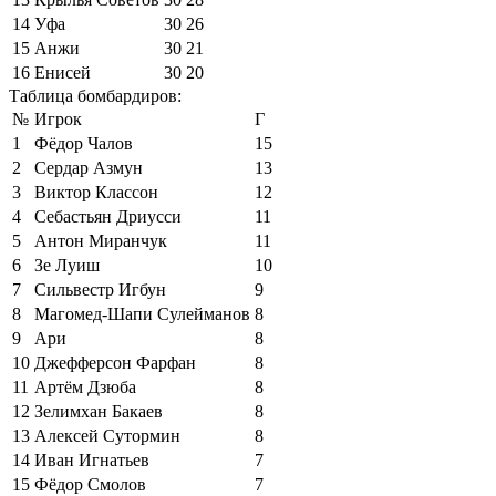
14
Уфа
30
26
15
Анжи
30
21
16
Енисей
30
20
Таблица бомбардиров:
№
Игрок
Г
1
Фёдор Чалов
15
2
Сердар Азмун
13
3
Виктор Классон
12
4
Себастьян Дриусси
11
5
Антон Миранчук
11
6
Зе Луиш
10
7
Сильвестр Игбун
9
8
Магомед-Шапи Сулейманов
8
9
Ари
8
10
Джефферсон Фарфан
8
11
Артём Дзюба
8
12
Зелимхан Бакаев
8
13
Алексей Сутормин
8
14
Иван Игнатьев
7
15
Фёдор Смолов
7