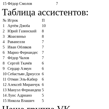
15
Фёдор Смолов
7
Таблица ассистентов:
№
Игрок
П
1
Артём Дзюба
10
2
Юрий Газинский
8
3
Жоаозиньо
8
4
Раванелли
7
5
Иван Обляков
7
6
Марио Фернандес
7
7
Фёдор Чалов
7
8
Сергей Ткачёв
6
9
Сердар Азмун
6
10
Себастьян Дриусси
6
11
Отман Эль-Кабир
6
12
Алексей Миранчук
6
13
Мануэл Фернандеш
5
14
Луис Адриано
5
15
Никола Влашич
5