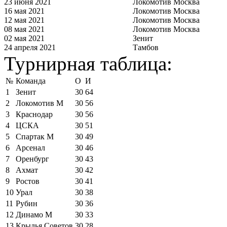
23 июня 2021
Локомотив Москва
16 мая 2021
Локомотив Москва
12 мая 2021
Локомотив Москва
08 мая 2021
Локомотив Москва
02 мая 2021
Зенит
24 апреля 2021
Тамбов
Турнирная таблица:
№
Команда
О
И
1
Зенит
30
64
2
Локомотив М
30
56
3
Краснодар
30
56
4
ЦСКА
30
51
5
Спартак М
30
49
6
Арсенал
30
46
7
Оренбург
30
43
8
Ахмат
30
42
9
Ростов
30
41
10
Урал
30
38
11
Рубин
30
36
12
Динамо М
30
33
13
Крылья Советов
30
28