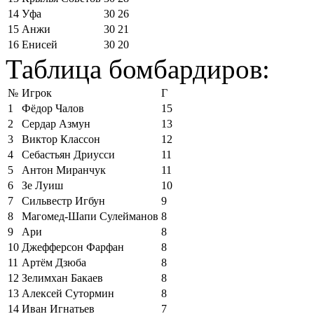
14
Уфа
30
26
15
Анжи
30
21
16
Енисей
30
20
Таблица бомбардиров:
№
Игрок
Г
1
Фёдор Чалов
15
2
Сердар Азмун
13
3
Виктор Классон
12
4
Себастьян Дриусси
11
5
Антон Миранчук
11
6
Зе Луиш
10
7
Сильвестр Игбун
9
8
Магомед-Шапи Сулейманов
8
9
Ари
8
10
Джефферсон Фарфан
8
11
Артём Дзюба
8
12
Зелимхан Бакаев
8
13
Алексей Сутормин
8
14
Иван Игнатьев
7