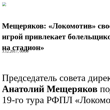
Мещеряков: «Локомотив» сво
игрой привлекает болельщик
на стадион»
3.12.2017, 00:00
Председатель совета дире
Анатолий Мещеряков
по
19-го тура РФПЛ «Локомот