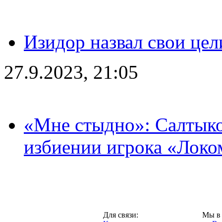
Изидор назвал свои цел
27.9.2023, 21:05
«Мне стыдно»: Салтыко
избиении игрока «Локо
Москва,
Для связи:
Мы в 
"Про-Локо.ру",