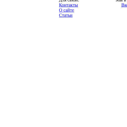
"Про-Локо.ру",
Контакты
Вк
2013 год.
О сайте
Статьи