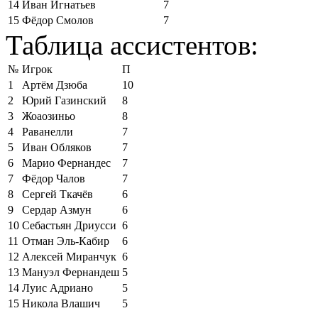
14
Иван Игнатьев
7
15
Фёдор Смолов
7
Таблица ассистентов:
№
Игрок
П
1
Артём Дзюба
10
2
Юрий Газинский
8
3
Жоаозиньо
8
4
Раванелли
7
5
Иван Обляков
7
6
Марио Фернандес
7
7
Фёдор Чалов
7
8
Сергей Ткачёв
6
9
Сердар Азмун
6
10
Себастьян Дриусси
6
11
Отман Эль-Кабир
6
12
Алексей Миранчук
6
13
Мануэл Фернандеш
5
14
Луис Адриано
5
15
Никола Влашич
5