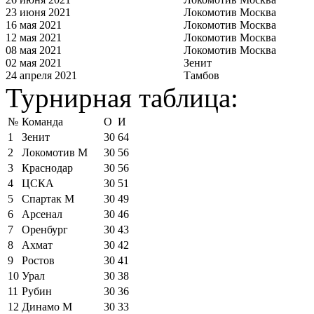
23 июня 2021
Локомотив Москва
16 мая 2021
Локомотив Москва
12 мая 2021
Локомотив Москва
08 мая 2021
Локомотив Москва
02 мая 2021
Зенит
24 апреля 2021
Тамбов
Турнирная таблица:
№
Команда
О
И
1
Зенит
30
64
2
Локомотив М
30
56
3
Краснодар
30
56
4
ЦСКА
30
51
5
Спартак М
30
49
6
Арсенал
30
46
7
Оренбург
30
43
8
Ахмат
30
42
9
Ростов
30
41
10
Урал
30
38
11
Рубин
30
36
12
Динамо М
30
33