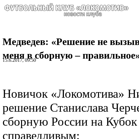
Медведев: «Решение не вызы
меня в сборную – правильное
15.6.2017, 09:50
Новичок «Локомотива» Ни
решение Станислава Черче
сборную России на Кубок
справедливым: