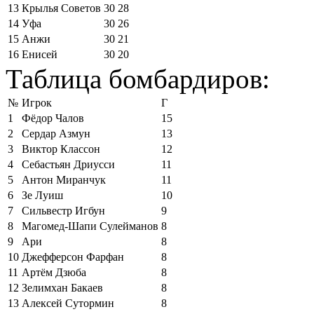
13
Крылья Советов
30
28
14
Уфа
30
26
15
Анжи
30
21
16
Енисей
30
20
Таблица бомбардиров:
№
Игрок
Г
1
Фёдор Чалов
15
2
Сердар Азмун
13
3
Виктор Классон
12
4
Себастьян Дриусси
11
5
Антон Миранчук
11
6
Зе Луиш
10
7
Сильвестр Игбун
9
8
Магомед-Шапи Сулейманов
8
9
Ари
8
10
Джефферсон Фарфан
8
11
Артём Дзюба
8
12
Зелимхан Бакаев
8
13
Алексей Сутормин
8