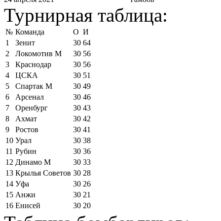
Турнирная таблица:
№
Команда
О
И
1
Зенит
30
64
2
Локомотив М
30
56
3
Краснодар
30
56
4
ЦСКА
30
51
5
Спартак М
30
49
6
Арсенал
30
46
7
Оренбург
30
43
8
Ахмат
30
42
9
Ростов
30
41
10
Урал
30
38
11
Рубин
30
36
12
Динамо М
30
33
13
Крылья Советов
30
28
14
Уфа
30
26
15
Анжи
30
21
16
Енисей
30
20