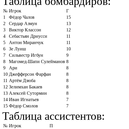
Таблица бомбардиров:
№
Игрок
Г
1
Фёдор Чалов
15
2
Сердар Азмун
13
3
Виктор Классон
12
4
Себастьян Дриусси
11
5
Антон Миранчук
11
6
Зе Луиш
10
7
Сильвестр Игбун
9
8
Магомед-Шапи Сулейманов
8
9
Ари
8
10
Джефферсон Фарфан
8
11
Артём Дзюба
8
12
Зелимхан Бакаев
8
13
Алексей Сутормин
8
14
Иван Игнатьев
7
15
Фёдор Смолов
7
Таблица ассистентов:
№
Игрок
П