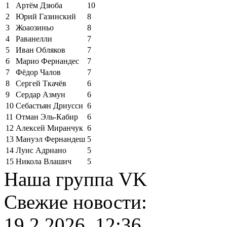
1
Артём Дзюба
10
2
Юрий Газинский
8
3
Жоаозиньо
8
4
Раванелли
7
5
Иван Обляков
7
6
Марио Фернандес
7
7
Фёдор Чалов
7
8
Сергей Ткачёв
6
9
Сердар Азмун
6
10
Себастьян Дриусси
6
11
Отман Эль-Кабир
6
12
Алексей Миранчук
6
13
Мануэл Фернандеш
5
14
Луис Адриано
5
15
Никола Влашич
5
Наша группа VK
Свежие новости:
19.2.2026, 12:36