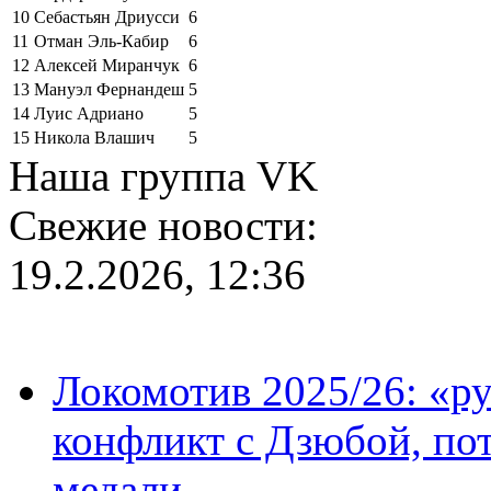
10
Себастьян Дриусси
6
11
Отман Эль-Кабир
6
12
Алексей Миранчук
6
13
Мануэл Фернандеш
5
14
Луис Адриано
5
15
Никола Влашич
5
Наша группа VK
Свежие новости:
19.2.2026, 12:36
Локомотив 2025/26: «ру
конфликт с Дзюбой, пот
медали