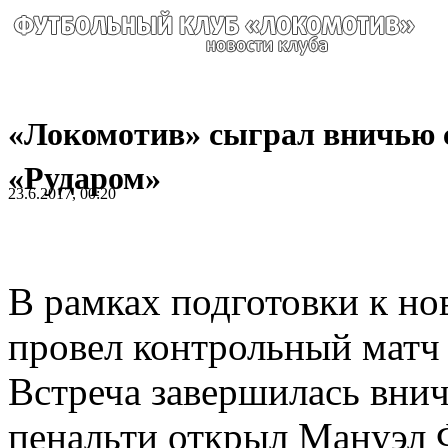
«Локомотив» сыграл вничью 
«Рударом»
23.6.2017, 00:20
В рамках подготовки к н
провел контрольный матч
Встреча завершилась внич
пенальти открыл Мануэл