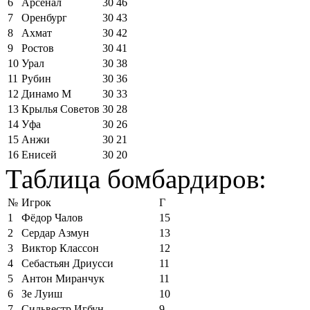
6
Арсенал
30
46
7
Оренбург
30
43
8
Ахмат
30
42
9
Ростов
30
41
10
Урал
30
38
11
Рубин
30
36
12
Динамо М
30
33
13
Крылья Советов
30
28
14
Уфа
30
26
15
Анжи
30
21
16
Енисей
30
20
Таблица бомбардиров:
№
Игрок
Г
1
Фёдор Чалов
15
2
Сердар Азмун
13
3
Виктор Классон
12
4
Себастьян Дриусси
11
5
Антон Миранчук
11
6
Зе Луиш
10
7
Сильвестр Игбун
9