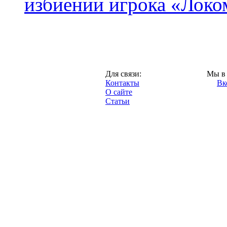
избиении игрока «Локо
Москва,
Для связи:
Мы в 
"Про-Локо.ру",
Контакты
Вк
2013 год.
О сайте
Статьи