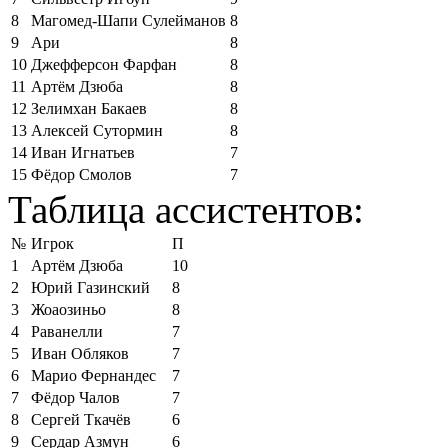
8
Магомед-Шапи Сулейманов
8
9
Ари
8
10
Джефферсон Фарфан
8
11
Артём Дзюба
8
12
Зелимхан Бакаев
8
13
Алексей Сутормин
8
14
Иван Игнатьев
7
15
Фёдор Смолов
7
Таблица ассистентов:
№
Игрок
П
1
Артём Дзюба
10
2
Юрий Газинский
8
3
Жоаозиньо
8
4
Раванелли
7
5
Иван Обляков
7
6
Марио Фернандес
7
7
Фёдор Чалов
7
8
Сергей Ткачёв
6
9
Сердар Азмун
6