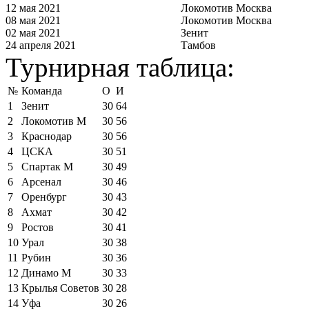
12 мая 2021
Локомотив Москва
08 мая 2021
Локомотив Москва
02 мая 2021
Зенит
24 апреля 2021
Тамбов
Турнирная таблица:
№
Команда
О
И
1
Зенит
30
64
2
Локомотив М
30
56
3
Краснодар
30
56
4
ЦСКА
30
51
5
Спартак М
30
49
6
Арсенал
30
46
7
Оренбург
30
43
8
Ахмат
30
42
9
Ростов
30
41
10
Урал
30
38
11
Рубин
30
36
12
Динамо М
30
33
13
Крылья Советов
30
28
14
Уфа
30
26