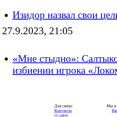
Изидор назвал свои цел
27.9.2023, 21:05
«Мне стыдно»: Салтыко
избиении игрока «Локо
Москва,
Для связи:
Мы в 
"Про-Локо.ру",
Контакты
Вк
2013 год.
О сайте