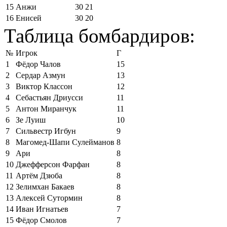
15
Анжи
30
21
16
Енисей
30
20
Таблица бомбардиров:
№
Игрок
Г
1
Фёдор Чалов
15
2
Сердар Азмун
13
3
Виктор Классон
12
4
Себастьян Дриусси
11
5
Антон Миранчук
11
6
Зе Луиш
10
7
Сильвестр Игбун
9
8
Магомед-Шапи Сулейманов
8
9
Ари
8
10
Джефферсон Фарфан
8
11
Артём Дзюба
8
12
Зелимхан Бакаев
8
13
Алексей Сутормин
8
14
Иван Игнатьев
7
15
Фёдор Смолов
7