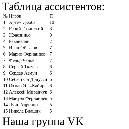
Таблица ассистентов:
№
Игрок
П
1
Артём Дзюба
10
2
Юрий Газинский
8
3
Жоаозиньо
8
4
Раванелли
7
5
Иван Обляков
7
6
Марио Фернандес
7
7
Фёдор Чалов
7
8
Сергей Ткачёв
6
9
Сердар Азмун
6
10
Себастьян Дриусси
6
11
Отман Эль-Кабир
6
12
Алексей Миранчук
6
13
Мануэл Фернандеш
5
14
Луис Адриано
5
15
Никола Влашич
5
Наша группа VK