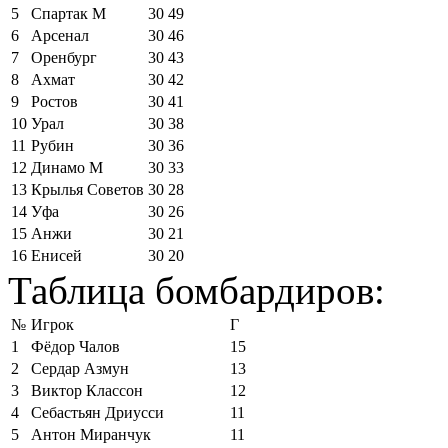
5
Спартак М
30
49
6
Арсенал
30
46
7
Оренбург
30
43
8
Ахмат
30
42
9
Ростов
30
41
10
Урал
30
38
11
Рубин
30
36
12
Динамо М
30
33
13
Крылья Советов
30
28
14
Уфа
30
26
15
Анжи
30
21
16
Енисей
30
20
Таблица бомбардиров:
№
Игрок
Г
1
Фёдор Чалов
15
2
Сердар Азмун
13
3
Виктор Классон
12
4
Себастьян Дриусси
11
5
Антон Миранчук
11