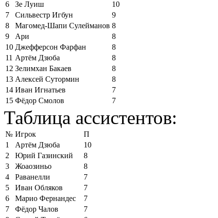
6
Зе Луиш
10
7
Сильвестр Игбун
9
8
Магомед-Шапи Сулейманов
8
9
Ари
8
10
Джефферсон Фарфан
8
11
Артём Дзюба
8
12
Зелимхан Бакаев
8
13
Алексей Сутормин
8
14
Иван Игнатьев
7
15
Фёдор Смолов
7
Таблица ассистентов:
№
Игрок
П
1
Артём Дзюба
10
2
Юрий Газинский
8
3
Жоаозиньо
8
4
Раванелли
7
5
Иван Обляков
7
6
Марио Фернандес
7
7
Фёдор Чалов
7