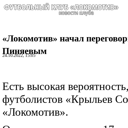
«Локомотив» начал переговор
Пиняевым
24.10.2022, 15:05
Есть высокая вероятность,
футболистов «Крыльев Со
«Локомотив».