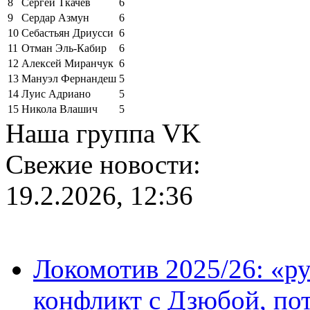
8
Сергей Ткачёв
6
9
Сердар Азмун
6
10
Себастьян Дриусси
6
11
Отман Эль-Кабир
6
12
Алексей Миранчук
6
13
Мануэл Фернандеш
5
14
Луис Адриано
5
15
Никола Влашич
5
Наша группа VK
Свежие новости:
19.2.2026, 12:36
Локомотив 2025/26: «ру
конфликт с Дзюбой, пот