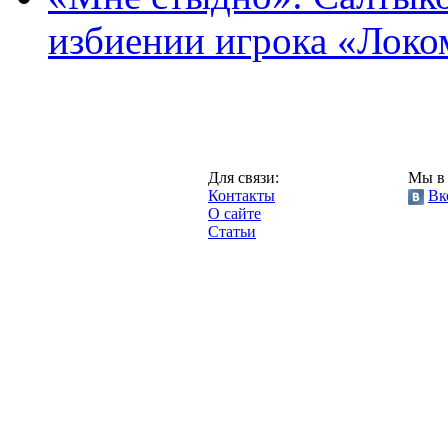
избиении игрока «Локо
Москва,
Для связи:
Мы в 
"Про-Локо.ру",
Контакты
Вк
2013 год.
О сайте
Статьи