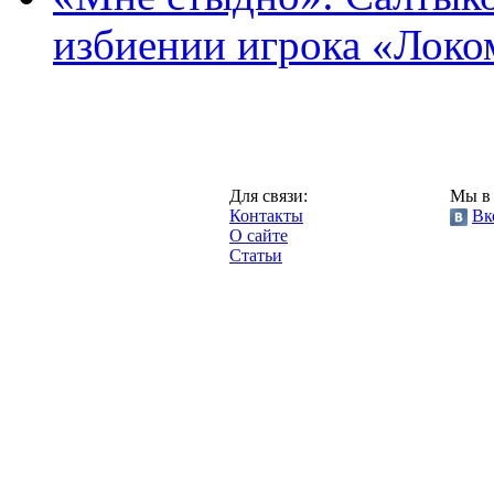
избиении игрока «Локо
Москва,
Для связи:
Мы в 
"Про-Локо.ру",
Контакты
Вк
2013 год.
О сайте
Статьи