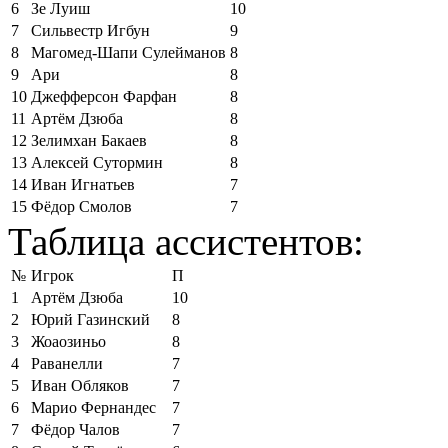
6
Зе Луиш
10
7
Сильвестр Игбун
9
8
Магомед-Шапи Сулейманов
8
9
Ари
8
10
Джефферсон Фарфан
8
11
Артём Дзюба
8
12
Зелимхан Бакаев
8
13
Алексей Сутормин
8
14
Иван Игнатьев
7
15
Фёдор Смолов
7
Таблица ассистентов:
№
Игрок
П
1
Артём Дзюба
10
2
Юрий Газинский
8
3
Жоаозиньо
8
4
Раванелли
7
5
Иван Обляков
7
6
Марио Фернандес
7
7
Фёдор Чалов
7