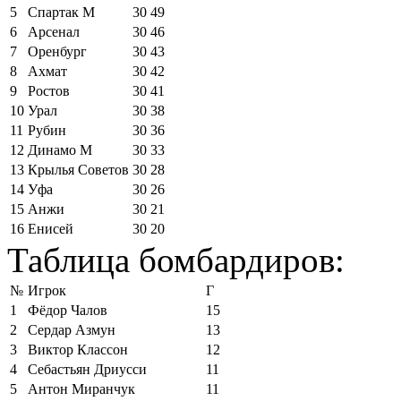
5
Спартак М
30
49
6
Арсенал
30
46
7
Оренбург
30
43
8
Ахмат
30
42
9
Ростов
30
41
10
Урал
30
38
11
Рубин
30
36
12
Динамо М
30
33
13
Крылья Советов
30
28
14
Уфа
30
26
15
Анжи
30
21
16
Енисей
30
20
Таблица бомбардиров:
№
Игрок
Г
1
Фёдор Чалов
15
2
Сердар Азмун
13
3
Виктор Классон
12
4
Себастьян Дриусси
11
5
Антон Миранчук
11