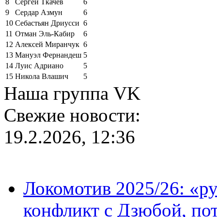
8
Сергей Ткачёв
6
9
Сердар Азмун
6
10
Себастьян Дриусси
6
11
Отман Эль-Кабир
6
12
Алексей Миранчук
6
13
Мануэл Фернандеш
5
14
Луис Адриано
5
15
Никола Влашич
5
Наша группа VK
Свежие новости:
19.2.2026, 12:36
Локомотив 2025/26: «ру
конфликт с Дзюбой, пот