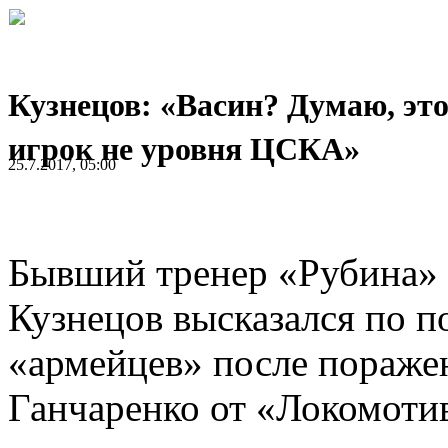
Кузнецов: «Васин? Думаю, эт
игрок не уровня ЦСКА»
25.7.2017, 05:00
Бывший тренер «Рубина»
Кузнецов высказался по 
«армейцев» после пораже
Ганчаренко от «Локомотив