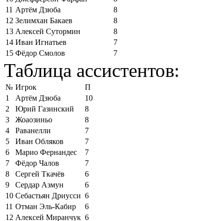
11
Артём Дзюба
8
12
Зелимхан Бакаев
8
13
Алексей Сутормин
8
14
Иван Игнатьев
7
15
Фёдор Смолов
7
Таблица ассистентов:
№
Игрок
П
1
Артём Дзюба
10
2
Юрий Газинский
8
3
Жоаозиньо
8
4
Раванелли
7
5
Иван Обляков
7
6
Марио Фернандес
7
7
Фёдор Чалов
7
8
Сергей Ткачёв
6
9
Сердар Азмун
6
10
Себастьян Дриусси
6
11
Отман Эль-Кабир
6
12
Алексей Миранчук
6