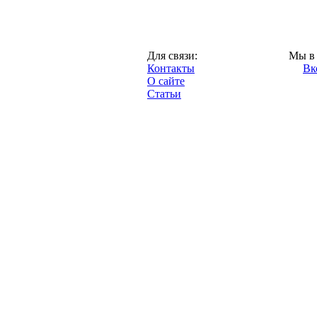
Москва,
Для связи:
Мы в 
"Про-Локо.ру",
Контакты
Вк
2013 год.
О сайте
Статьи