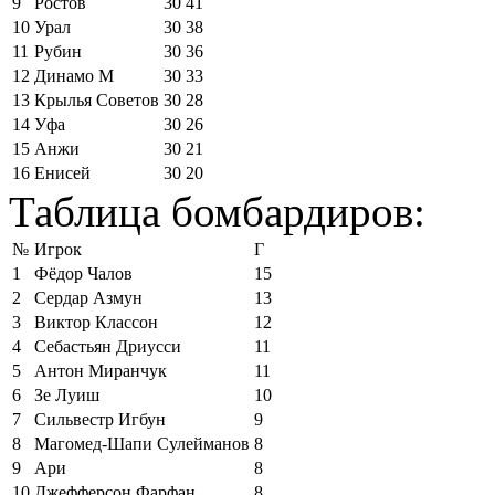
9
Ростов
30
41
10
Урал
30
38
11
Рубин
30
36
12
Динамо М
30
33
13
Крылья Советов
30
28
14
Уфа
30
26
15
Анжи
30
21
16
Енисей
30
20
Таблица бомбардиров:
№
Игрок
Г
1
Фёдор Чалов
15
2
Сердар Азмун
13
3
Виктор Классон
12
4
Себастьян Дриусси
11
5
Антон Миранчук
11
6
Зе Луиш
10
7
Сильвестр Игбун
9
8
Магомед-Шапи Сулейманов
8
9
Ари
8
10
Джефферсон Фарфан
8