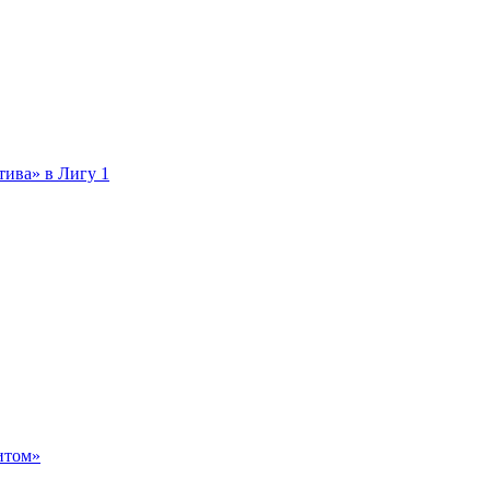
тива» в Лигу 1
итом»