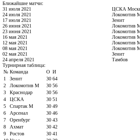
Ближайшие матчи:
31 июля 2021
ЦСКА Моск
24 июля 2021
Локомотив 
17 июля 2021
Зенит
26 июня 2021
Локомотив 
23 июня 2021
Локомотив 
16 мая 2021
Локомотив 
12 мая 2021
Локомотив 
08 мая 2021
Локомотив 
02 мая 2021
Зенит
24 апреля 2021
Тамбов
Турнирная таблица:
№
Команда
О
И
1
Зенит
30
64
2
Локомотив М
30
56
3
Краснодар
30
56
4
ЦСКА
30
51
5
Спартак М
30
49
6
Арсенал
30
46
7
Оренбург
30
43
8
Ахмат
30
42
9
Ростов
30
41