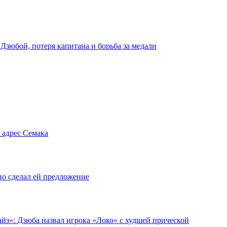
 Дзюбой, потеря капитана и борьба за медали
 адрес Семака
но сделал ей предложение
йз»: Дзюба назвал игрока «Локо» с худшей прической