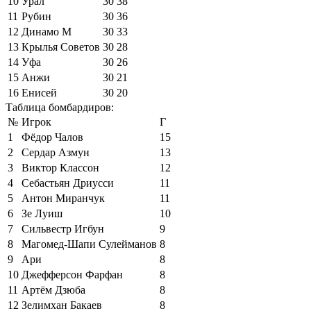
10
Урал
30
38
11
Рубин
30
36
12
Динамо М
30
33
13
Крылья Советов
30
28
14
Уфа
30
26
15
Анжи
30
21
16
Енисей
30
20
Таблица бомбардиров:
№
Игрок
Г
1
Фёдор Чалов
15
2
Сердар Азмун
13
3
Виктор Классон
12
4
Себастьян Дриусси
11
5
Антон Миранчук
11
6
Зе Луиш
10
7
Сильвестр Игбун
9
8
Магомед-Шапи Сулейманов
8
9
Ари
8
10
Джефферсон Фарфан
8
11
Артём Дзюба
8
12
Зелимхан Бакаев
8