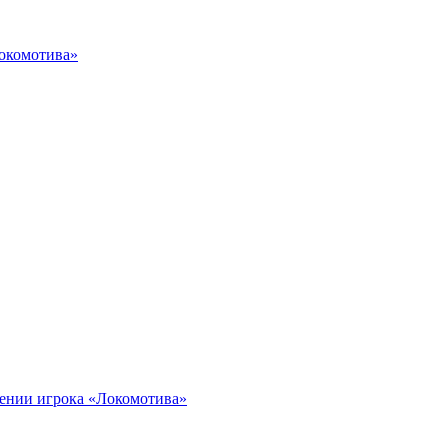
Локомотива»
иении игрока «Локомотива»