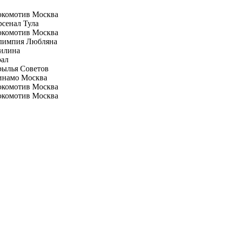
окомотив Москва
сенал Тула
окомотив Москва
лимпия Любляна
илина
рал
рылья Советов
инамо Москва
окомотив Москва
окомотив Москва