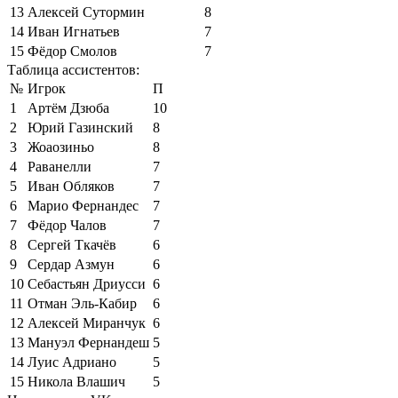
13
Алексей Сутормин
8
14
Иван Игнатьев
7
15
Фёдор Смолов
7
Таблица ассистентов:
№
Игрок
П
1
Артём Дзюба
10
2
Юрий Газинский
8
3
Жоаозиньо
8
4
Раванелли
7
5
Иван Обляков
7
6
Марио Фернандес
7
7
Фёдор Чалов
7
8
Сергей Ткачёв
6
9
Сердар Азмун
6
10
Себастьян Дриусси
6
11
Отман Эль-Кабир
6
12
Алексей Миранчук
6
13
Мануэл Фернандеш
5
14
Луис Адриано
5
15
Никола Влашич
5