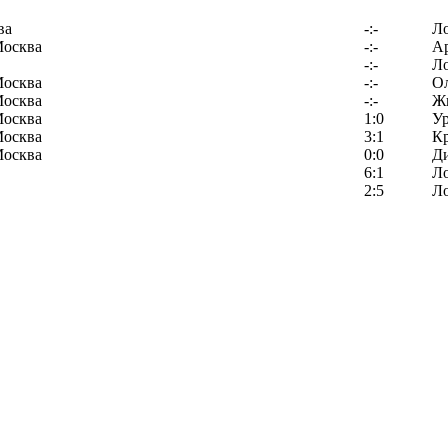
ва
-:-
Л
Москва
-:-
Ар
-:-
Л
Москва
-:-
О
Москва
-:-
Ж
Москва
1:0
У
Москва
3:1
К
Москва
0:0
Д
6:1
Л
2:5
Л