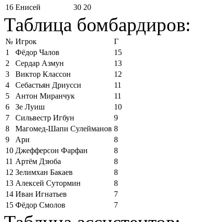
16
Енисей
30
20
Таблица бомбардиров:
№
Игрок
Г
1
Фёдор Чалов
15
2
Сердар Азмун
13
3
Виктор Классон
12
4
Себастьян Дриусси
11
5
Антон Миранчук
11
6
Зе Луиш
10
7
Сильвестр Игбун
9
8
Магомед-Шапи Сулейманов
8
9
Ари
8
10
Джефферсон Фарфан
8
11
Артём Дзюба
8
12
Зелимхан Бакаев
8
13
Алексей Сутормин
8
14
Иван Игнатьев
7
15
Фёдор Смолов
7