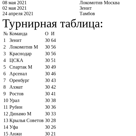
08 мая 2021
Локомотив Москва
02 мая 2021
Зенит
24 апреля 2021
Тамбов
Турнирная таблица:
№
Команда
О
И
1
Зенит
30
64
2
Локомотив М
30
56
3
Краснодар
30
56
4
ЦСКА
30
51
5
Спартак М
30
49
6
Арсенал
30
46
7
Оренбург
30
43
8
Ахмат
30
42
9
Ростов
30
41
10
Урал
30
38
11
Рубин
30
36
12
Динамо М
30
33
13
Крылья Советов
30
28
14
Уфа
30
26
15
Анжи
30
21