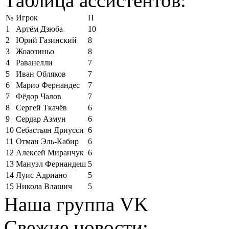
Таблица ассистентов:
№
Игрок
П
1
Артём Дзюба
10
2
Юрий Газинский
8
3
Жоаозиньо
8
4
Раванелли
7
5
Иван Обляков
7
6
Марио Фернандес
7
7
Фёдор Чалов
7
8
Сергей Ткачёв
6
9
Сердар Азмун
6
10
Себастьян Дриусси
6
11
Отман Эль-Кабир
6
12
Алексей Миранчук
6
13
Мануэл Фернандеш
5
14
Луис Адриано
5
15
Никола Влашич
5
Наша группа VK
Свежие новости: