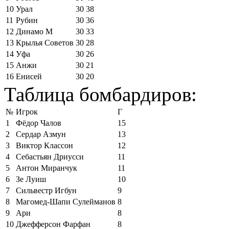
10
Урал
30
38
11
Рубин
30
36
12
Динамо М
30
33
13
Крылья Советов
30
28
14
Уфа
30
26
15
Анжи
30
21
16
Енисей
30
20
Таблица бомбардиров:
№
Игрок
Г
1
Фёдор Чалов
15
2
Сердар Азмун
13
3
Виктор Классон
12
4
Себастьян Дриусси
11
5
Антон Миранчук
11
6
Зе Луиш
10
7
Сильвестр Игбун
9
8
Магомед-Шапи Сулейманов
8
9
Ари
8
10
Джефферсон Фарфан
8