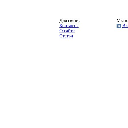
Москва,
Для связи:
Мы в 
"Про-Локо.ру",
Контакты
Вк
2013 год.
О сайте
Статьи