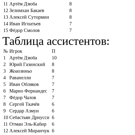
11
Артём Дзюба
8
12
Зелимхан Бакаев
8
13
Алексей Сутормин
8
14
Иван Игнатьев
7
15
Фёдор Смолов
7
Таблица ассистентов:
№
Игрок
П
1
Артём Дзюба
10
2
Юрий Газинский
8
3
Жоаозиньо
8
4
Раванелли
7
5
Иван Обляков
7
6
Марио Фернандес
7
7
Фёдор Чалов
7
8
Сергей Ткачёв
6
9
Сердар Азмун
6
10
Себастьян Дриусси
6
11
Отман Эль-Кабир
6
12
Алексей Миранчук
6