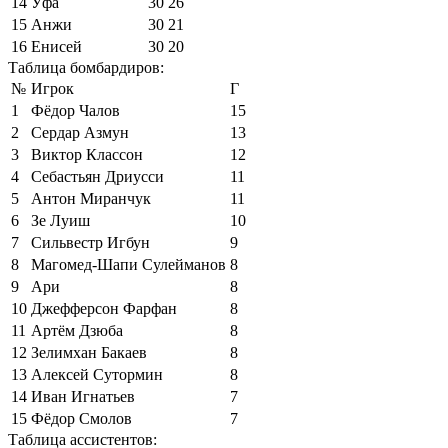
14
Уфа
30
26
15
Анжи
30
21
16
Енисей
30
20
Таблица бомбардиров:
№
Игрок
Г
1
Фёдор Чалов
15
2
Сердар Азмун
13
3
Виктор Классон
12
4
Себастьян Дриусси
11
5
Антон Миранчук
11
6
Зе Луиш
10
7
Сильвестр Игбун
9
8
Магомед-Шапи Сулейманов
8
9
Ари
8
10
Джефферсон Фарфан
8
11
Артём Дзюба
8
12
Зелимхан Бакаев
8
13
Алексей Сутормин
8
14
Иван Игнатьев
7
15
Фёдор Смолов
7
Таблица ассистентов: