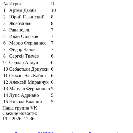
№
Игрок
П
1
Артём Дзюба
10
2
Юрий Газинский
8
3
Жоаозиньо
8
4
Раванелли
7
5
Иван Обляков
7
6
Марио Фернандес
7
7
Фёдор Чалов
7
8
Сергей Ткачёв
6
9
Сердар Азмун
6
10
Себастьян Дриусси
6
11
Отман Эль-Кабир
6
12
Алексей Миранчук
6
13
Мануэл Фернандеш
5
14
Луис Адриано
5
15
Никола Влашич
5
Наша группа VK
Свежие новости:
19.2.2026, 12:36