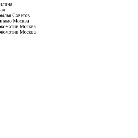
илина
рал
рылья Советов
инамо Москва
окомотив Москва
окомотив Москва