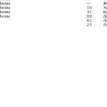
Москва
-:-
Ж
Москва
1:0
У
Москва
3:1
К
Москва
0:0
Д
6:1
Л
2:5
Л