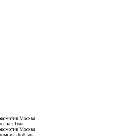
окомотив Москва
сенал Тула
окомотив Москва
лимпия Любляна