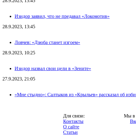
28.9.2023, 13:45
Изидор заявил, что не предавал «Локомотив»
28.9.2023, 13:45
Ловчев: «Дзюба станет изгоем»
28.9.2023, 10:25
Изидор назвал свои цели в «Зените»
27.9.2023, 21:05
«Мне стыдно»: Салтыков из «Крыльев» рассказал об изб
Москва,
Для связи:
Мы в 
"Про-Локо.ру",
Контакты
Вк
2013 год.
О сайте
Статьи