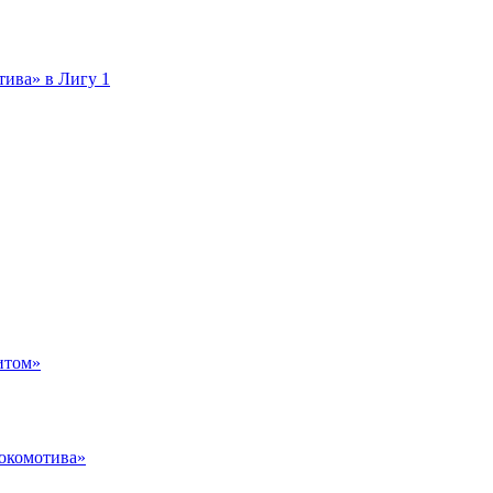
тива» в Лигу 1
итом»
Локомотива»