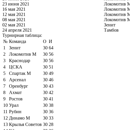
23 июня 2021
Локомотив 
16 мая 2021
Локомотив 
12 мая 2021
Локомотив 
08 мая 2021
Локомотив 
02 мая 2021
Зенит
24 апреля 2021
Тамбов
Турнирная таблица:
№
Команда
О
И
1
Зенит
30
64
2
Локомотив М
30
56
3
Краснодар
30
56
4
ЦСКА
30
51
5
Спартак М
30
49
6
Арсенал
30
46
7
Оренбург
30
43
8
Ахмат
30
42
9
Ростов
30
41
10
Урал
30
38
11
Рубин
30
36
12
Динамо М
30
33
13
Крылья Советов
30
28