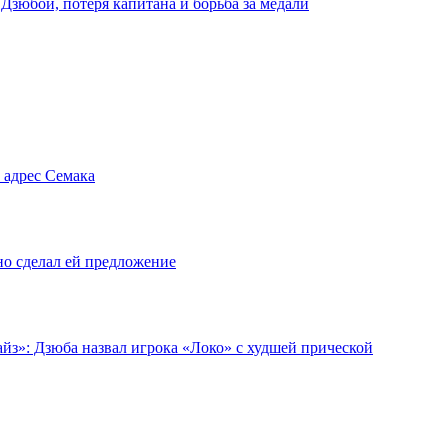
 Дзюбой, потеря капитана и борьба за медали
 адрес Семака
но сделал ей предложение
йз»: Дзюба назвал игрока «Локо» с худшей прической