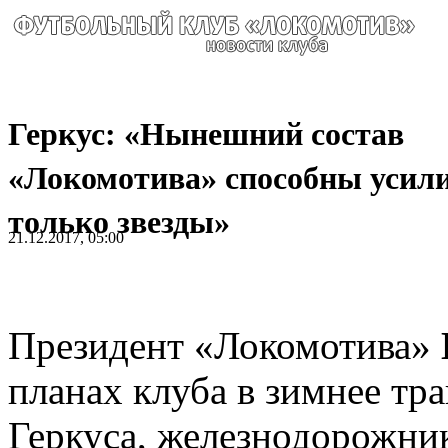
Геркус: «Нынешний состав
«Локомотива» способны усил
только звезды»
21.12.2017, 05:00
Президент «Локомотива»
планах клуба в зимнее тр
Геркуса, железнодорожни