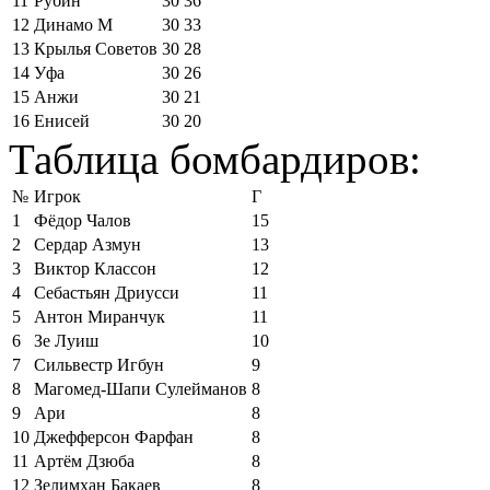
11
Рубин
30
36
12
Динамо М
30
33
13
Крылья Советов
30
28
14
Уфа
30
26
15
Анжи
30
21
16
Енисей
30
20
Таблица бомбардиров:
№
Игрок
Г
1
Фёдор Чалов
15
2
Сердар Азмун
13
3
Виктор Классон
12
4
Себастьян Дриусси
11
5
Антон Миранчук
11
6
Зе Луиш
10
7
Сильвестр Игбун
9
8
Магомед-Шапи Сулейманов
8
9
Ари
8
10
Джефферсон Фарфан
8
11
Артём Дзюба
8
12
Зелимхан Бакаев
8