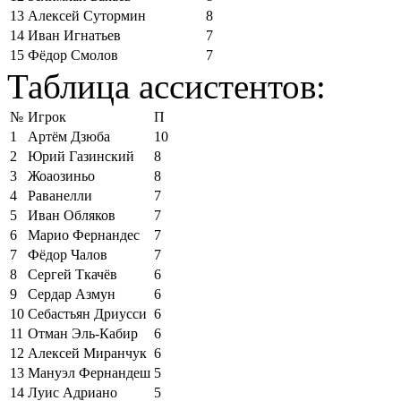
13
Алексей Сутормин
8
14
Иван Игнатьев
7
15
Фёдор Смолов
7
Таблица ассистентов:
№
Игрок
П
1
Артём Дзюба
10
2
Юрий Газинский
8
3
Жоаозиньо
8
4
Раванелли
7
5
Иван Обляков
7
6
Марио Фернандес
7
7
Фёдор Чалов
7
8
Сергей Ткачёв
6
9
Сердар Азмун
6
10
Себастьян Дриусси
6
11
Отман Эль-Кабир
6
12
Алексей Миранчук
6
13
Мануэл Фернандеш
5
14
Луис Адриано
5