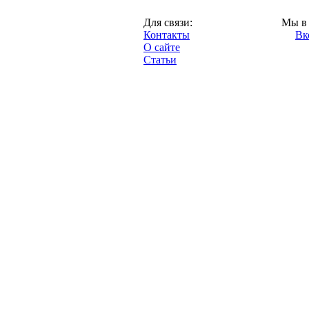
Москва,
Для связи:
Мы в 
"Про-Локо.ру",
Контакты
Вк
2013 год.
О сайте
Статьи