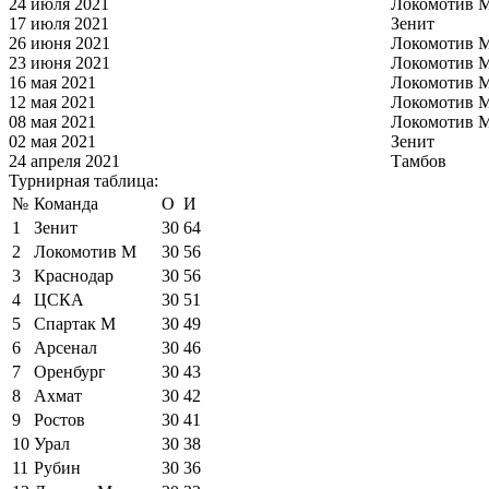
24 июля 2021
Локомотив 
17 июля 2021
Зенит
26 июня 2021
Локомотив 
23 июня 2021
Локомотив 
16 мая 2021
Локомотив 
12 мая 2021
Локомотив 
08 мая 2021
Локомотив 
02 мая 2021
Зенит
24 апреля 2021
Тамбов
Турнирная таблица:
№
Команда
О
И
1
Зенит
30
64
2
Локомотив М
30
56
3
Краснодар
30
56
4
ЦСКА
30
51
5
Спартак М
30
49
6
Арсенал
30
46
7
Оренбург
30
43
8
Ахмат
30
42
9
Ростов
30
41
10
Урал
30
38
11
Рубин
30
36