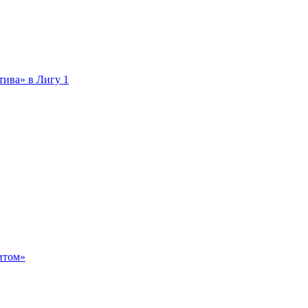
тива» в Лигу 1
итом»