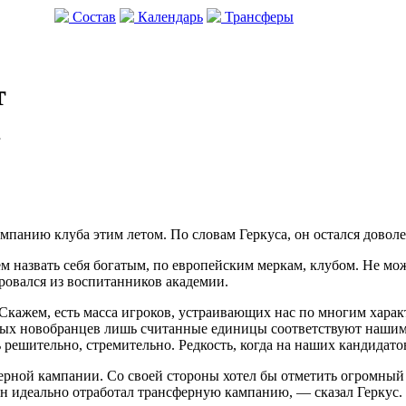
Состав
Календарь
Трансферы
т
»
панию клуба этим летом. По словам Геркуса, он остался довол
назвать себя богатым, по европейским меркам, клубом. Не можем
ровался из воспитанников академии.
кажем, есть масса игроков, устраивающих нас по многим характ
ьных новобранцев лишь считанные единицы соответствуют наши
решительно, стремительно. Редкость, когда на наших кандидат
рной кампании. Со своей стороны хотел бы отметить огромный в
н идеально отработал трансферную кампанию, — сказал Геркус.