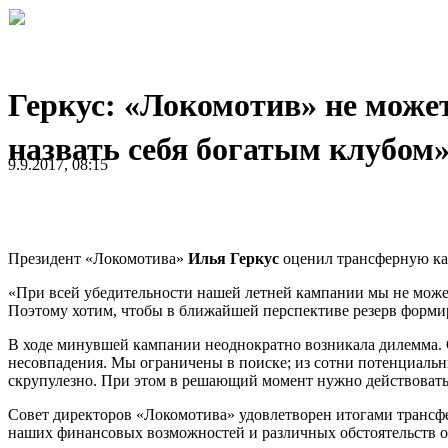
Геркус: «Локомотив» не може
назвать себя богатым клубом
9.9.2017, 08:15
Президент «Локомотива»
Илья Геркус
оценил трансферную кам
«При всей убедительности нашей летней кампании мы не можем 
Поэтому хотим, чтобы в ближайшей перспективе резерв форми
В ходе минувшей кампании неоднократно возникала дилемма. С
несовпадения. Мы ограничены в поиске; из сотни потенциал
скрупулезно. При этом в решающий момент нужно действовать 
Совет директоров «Локомотива» удовлетворен итогами трансфе
наших финансовых возможностей и различных обстоятельств о