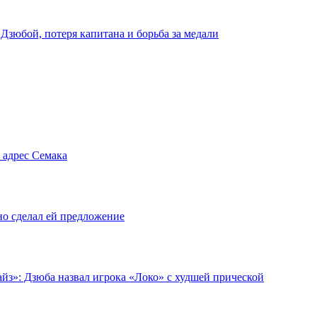
 Дзюбой, потеря капитана и борьба за медали
 адрес Семака
но сделал ей предложение
йз»: Дзюба назвал игрока «Локо» с худшей прической