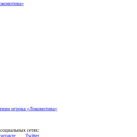
Локомотива»
иении игрока «Локомотива»
социальных сетях:
онтакте
Twitter