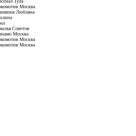
сенал Тула
окомотив Москва
лимпия Любляна
илина
рал
рылья Советов
инамо Москва
окомотив Москва
окомотив Москва