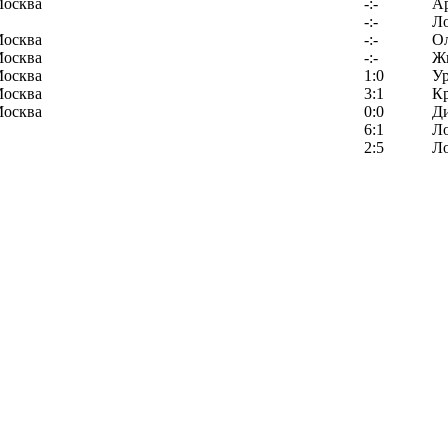
Москва
-:-
Ар
-:-
Л
Москва
-:-
О
Москва
-:-
Ж
Москва
1:0
У
Москва
3:1
К
Москва
0:0
Д
6:1
Л
2:5
Л