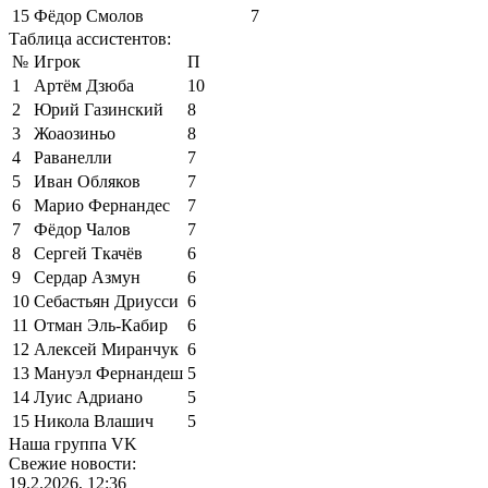
15
Фёдор Смолов
7
Таблица ассистентов:
№
Игрок
П
1
Артём Дзюба
10
2
Юрий Газинский
8
3
Жоаозиньо
8
4
Раванелли
7
5
Иван Обляков
7
6
Марио Фернандес
7
7
Фёдор Чалов
7
8
Сергей Ткачёв
6
9
Сердар Азмун
6
10
Себастьян Дриусси
6
11
Отман Эль-Кабир
6
12
Алексей Миранчук
6
13
Мануэл Фернандеш
5
14
Луис Адриано
5
15
Никола Влашич
5
Наша группа VK
Свежие новости:
19.2.2026, 12:36