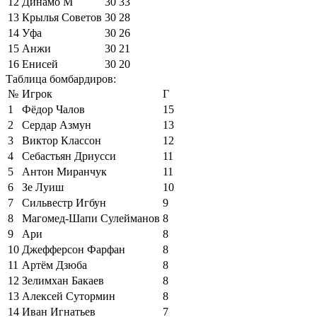
12
Динамо М
30
33
13
Крылья Советов
30
28
14
Уфа
30
26
15
Анжи
30
21
16
Енисей
30
20
Таблица бомбардиров:
№
Игрок
Г
1
Фёдор Чалов
15
2
Сердар Азмун
13
3
Виктор Классон
12
4
Себастьян Дриусси
11
5
Антон Миранчук
11
6
Зе Луиш
10
7
Сильвестр Игбун
9
8
Магомед-Шапи Сулейманов
8
9
Ари
8
10
Джефферсон Фарфан
8
11
Артём Дзюба
8
12
Зелимхан Бакаев
8
13
Алексей Сутормин
8
14
Иван Игнатьев
7