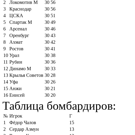
2
Локомотив М
30
56
3
Краснодар
30
56
4
ЦСКА
30
51
5
Спартак М
30
49
6
Арсенал
30
46
7
Оренбург
30
43
8
Ахмат
30
42
9
Ростов
30
41
10
Урал
30
38
11
Рубин
30
36
12
Динамо М
30
33
13
Крылья Советов
30
28
14
Уфа
30
26
15
Анжи
30
21
16
Енисей
30
20
Таблица бомбардиров:
№
Игрок
Г
1
Фёдор Чалов
15
2
Сердар Азмун
13