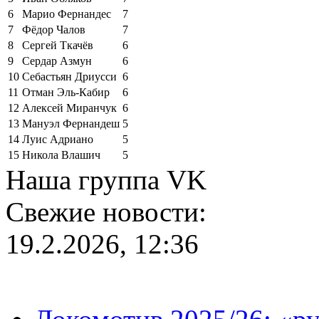
6
Марио Фернандес
7
7
Фёдор Чалов
7
8
Сергей Ткачёв
6
9
Сердар Азмун
6
10
Себастьян Дриусси
6
11
Отман Эль-Кабир
6
12
Алексей Миранчук
6
13
Мануэл Фернандеш
5
14
Луис Адриано
5
15
Никола Влашич
5
Наша группа VK
Свежие новости:
19.2.2026, 12:36