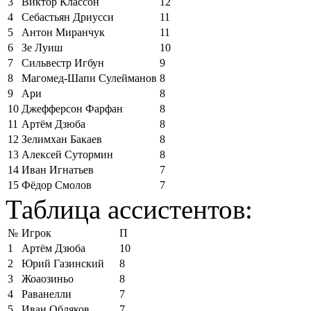
3
Виктор Классон
12
4
Себастьян Дриусси
11
5
Антон Миранчук
11
6
Зе Луиш
10
7
Сильвестр Игбун
9
8
Магомед-Шапи Сулейманов
8
9
Ари
8
10
Джефферсон Фарфан
8
11
Артём Дзюба
8
12
Зелимхан Бакаев
8
13
Алексей Сутормин
8
14
Иван Игнатьев
7
15
Фёдор Смолов
7
Таблица ассистентов:
№
Игрок
П
1
Артём Дзюба
10
2
Юрий Газинский
8
3
Жоаозиньо
8
4
Раванелли
7
5
Иван Обляков
7