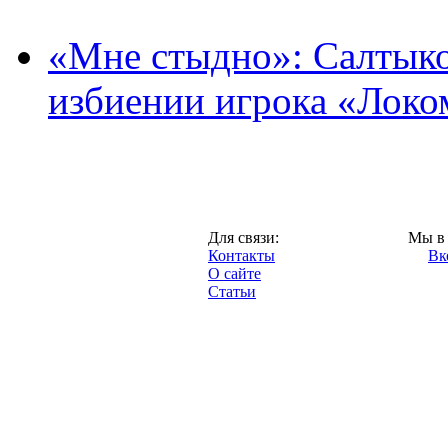
«Мне стыдно»: Салтыко
избиении игрока «Локо
Москва,
Для связи:
Мы в 
"Про-Локо.ру",
Контакты
Вк
2013 год.
О сайте
Статьи