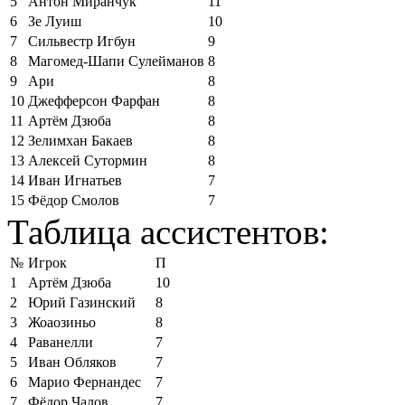
5
Антон Миранчук
11
6
Зе Луиш
10
7
Сильвестр Игбун
9
8
Магомед-Шапи Сулейманов
8
9
Ари
8
10
Джефферсон Фарфан
8
11
Артём Дзюба
8
12
Зелимхан Бакаев
8
13
Алексей Сутормин
8
14
Иван Игнатьев
7
15
Фёдор Смолов
7
Таблица ассистентов:
№
Игрок
П
1
Артём Дзюба
10
2
Юрий Газинский
8
3
Жоаозиньо
8
4
Раванелли
7
5
Иван Обляков
7
6
Марио Фернандес
7
7
Фёдор Чалов
7