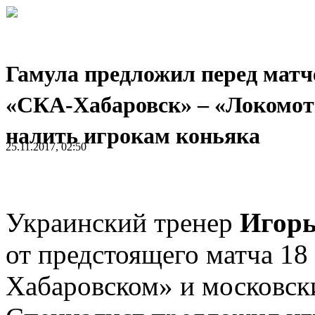
Гамула предложил перед мат
«СКА-Хабаровск» – «Локомот
налить игрокам коньяка
25.11.2017, 02:50
Украинский тренер
Игорь
от предстоящего матча 1
Хабаровском» и московск