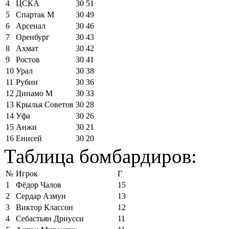
4
ЦСКА
30
51
5
Спартак М
30
49
6
Арсенал
30
46
7
Оренбург
30
43
8
Ахмат
30
42
9
Ростов
30
41
10
Урал
30
38
11
Рубин
30
36
12
Динамо М
30
33
13
Крылья Советов
30
28
14
Уфа
30
26
15
Анжи
30
21
16
Енисей
30
20
Таблица бомбардиров:
№
Игрок
Г
1
Фёдор Чалов
15
2
Сердар Азмун
13
3
Виктор Классон
12
4
Себастьян Дриусси
11