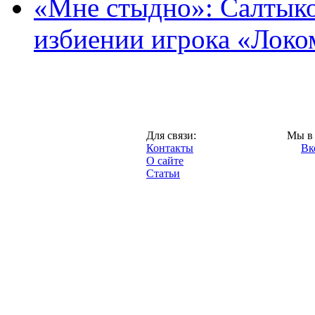
«Мне стыдно»: Салтыко
избиении игрока «Локо
Москва,
Для связи:
Мы в 
"Про-Локо.ру",
Контакты
Вк
2013 год.
О сайте
Статьи