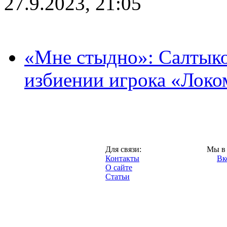
27.9.2023, 21:05
«Мне стыдно»: Салтыко
избиении игрока «Локо
Москва,
Для связи:
Мы в 
"Про-Локо.ру",
Контакты
Вк
2013 год.
О сайте
Статьи