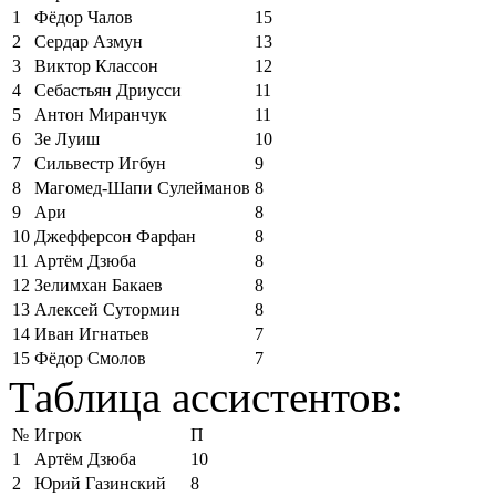
1
Фёдор Чалов
15
2
Сердар Азмун
13
3
Виктор Классон
12
4
Себастьян Дриусси
11
5
Антон Миранчук
11
6
Зе Луиш
10
7
Сильвестр Игбун
9
8
Магомед-Шапи Сулейманов
8
9
Ари
8
10
Джефферсон Фарфан
8
11
Артём Дзюба
8
12
Зелимхан Бакаев
8
13
Алексей Сутормин
8
14
Иван Игнатьев
7
15
Фёдор Смолов
7
Таблица ассистентов:
№
Игрок
П
1
Артём Дзюба
10
2
Юрий Газинский
8