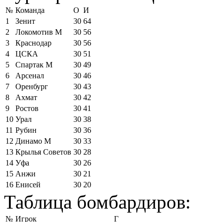
№
Команда
О
И
1
Зенит
30
64
2
Локомотив М
30
56
3
Краснодар
30
56
4
ЦСКА
30
51
5
Спартак М
30
49
6
Арсенал
30
46
7
Оренбург
30
43
8
Ахмат
30
42
9
Ростов
30
41
10
Урал
30
38
11
Рубин
30
36
12
Динамо М
30
33
13
Крылья Советов
30
28
14
Уфа
30
26
15
Анжи
30
21
16
Енисей
30
20
Таблица бомбардиров:
№
Игрок
Г