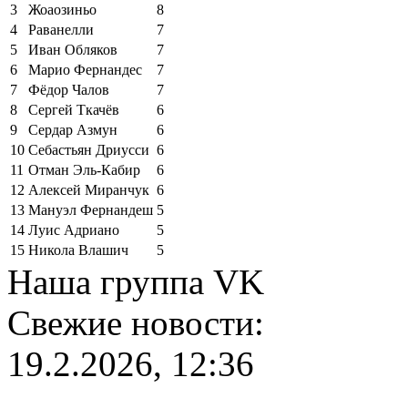
3
Жоаозиньо
8
4
Раванелли
7
5
Иван Обляков
7
6
Марио Фернандес
7
7
Фёдор Чалов
7
8
Сергей Ткачёв
6
9
Сердар Азмун
6
10
Себастьян Дриусси
6
11
Отман Эль-Кабир
6
12
Алексей Миранчук
6
13
Мануэл Фернандеш
5
14
Луис Адриано
5
15
Никола Влашич
5
Наша группа VK
Свежие новости:
19.2.2026, 12:36