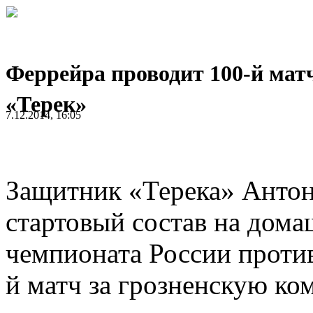
Феррейра проводит 100-й матч
«Терек»
7.12.2014, 16:05
Защитник «Терека» Антон
стартовый состав на дома
чемпионата России против
й матч за грозненскую ко