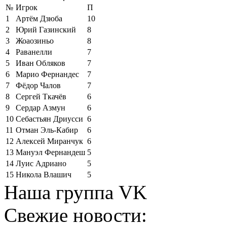
№
Игрок
П
1
Артём Дзюба
10
2
Юрий Газинский
8
3
Жоаозиньо
8
4
Раванелли
7
5
Иван Обляков
7
6
Марио Фернандес
7
7
Фёдор Чалов
7
8
Сергей Ткачёв
6
9
Сердар Азмун
6
10
Себастьян Дриусси
6
11
Отман Эль-Кабир
6
12
Алексей Миранчук
6
13
Мануэл Фернандеш
5
14
Луис Адриано
5
15
Никола Влашич
5
Наша группа VK
Свежие новости: