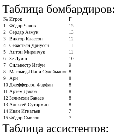
Таблица бомбардиров:
№
Игрок
Г
1
Фёдор Чалов
15
2
Сердар Азмун
13
3
Виктор Классон
12
4
Себастьян Дриусси
11
5
Антон Миранчук
11
6
Зе Луиш
10
7
Сильвестр Игбун
9
8
Магомед-Шапи Сулейманов
8
9
Ари
8
10
Джефферсон Фарфан
8
11
Артём Дзюба
8
12
Зелимхан Бакаев
8
13
Алексей Сутормин
8
14
Иван Игнатьев
7
15
Фёдор Смолов
7
Таблица ассистентов: