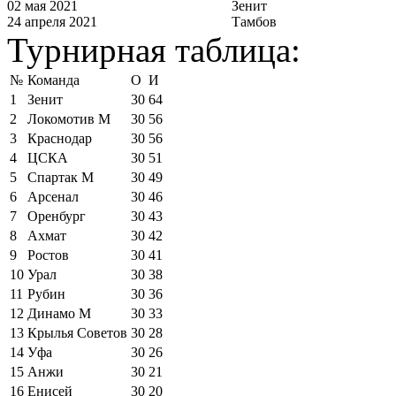
02 мая 2021
Зенит
24 апреля 2021
Тамбов
Турнирная таблица:
№
Команда
О
И
1
Зенит
30
64
2
Локомотив М
30
56
3
Краснодар
30
56
4
ЦСКА
30
51
5
Спартак М
30
49
6
Арсенал
30
46
7
Оренбург
30
43
8
Ахмат
30
42
9
Ростов
30
41
10
Урал
30
38
11
Рубин
30
36
12
Динамо М
30
33
13
Крылья Советов
30
28
14
Уфа
30
26
15
Анжи
30
21
16
Енисей
30
20