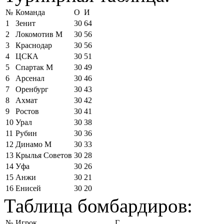
№
Команда
О
И
1
Зенит
30
64
2
Локомотив М
30
56
3
Краснодар
30
56
4
ЦСКА
30
51
5
Спартак М
30
49
6
Арсенал
30
46
7
Оренбург
30
43
8
Ахмат
30
42
9
Ростов
30
41
10
Урал
30
38
11
Рубин
30
36
12
Динамо М
30
33
13
Крылья Советов
30
28
14
Уфа
30
26
15
Анжи
30
21
16
Енисей
30
20
Таблица бомбардиров:
№
Игрок
Г