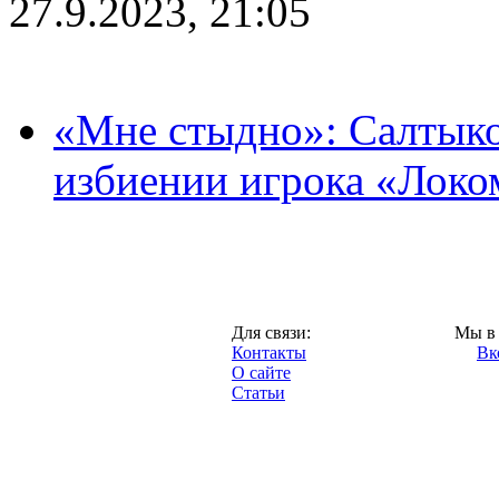
27.9.2023, 21:05
«Мне стыдно»: Салтыко
избиении игрока «Локо
Москва,
Для связи:
Мы в 
"Про-Локо.ру",
Контакты
Вк
2013 год.
О сайте
Статьи