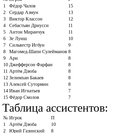
1
Фёдор Чалов
15
2
Сердар Азмун
13
3
Виктор Классон
12
4
Себастьян Дриусси
11
5
Антон Миранчук
11
6
Зе Луиш
10
7
Сильвестр Игбун
9
8
Магомед-Шапи Сулейманов
8
9
Ари
8
10
Джефферсон Фарфан
8
11
Артём Дзюба
8
12
Зелимхан Бакаев
8
13
Алексей Сутормин
8
14
Иван Игнатьев
7
15
Фёдор Смолов
7
Таблица ассистентов:
№
Игрок
П
1
Артём Дзюба
10
2
Юрий Газинский
8