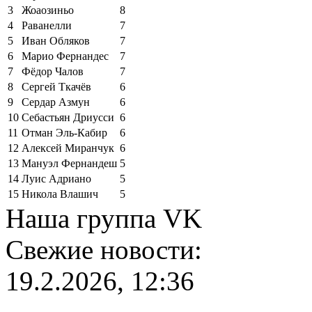
3
Жоаозиньо
8
4
Раванелли
7
5
Иван Обляков
7
6
Марио Фернандес
7
7
Фёдор Чалов
7
8
Сергей Ткачёв
6
9
Сердар Азмун
6
10
Себастьян Дриусси
6
11
Отман Эль-Кабир
6
12
Алексей Миранчук
6
13
Мануэл Фернандеш
5
14
Луис Адриано
5
15
Никола Влашич
5
Наша группа VK
Свежие новости:
19.2.2026, 12:36