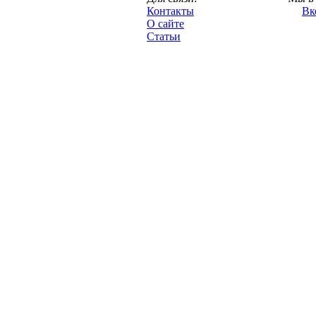
"Про-Локо.ру",
Контакты
Вк
2013 год.
О сайте
Статьи