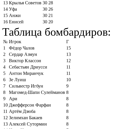
13
Крылья Советов
30
28
14
Уфа
30
26
15
Анжи
30
21
16
Енисей
30
20
Таблица бомбардиров:
№
Игрок
Г
1
Фёдор Чалов
15
2
Сердар Азмун
13
3
Виктор Классон
12
4
Себастьян Дриусси
11
5
Антон Миранчук
11
6
Зе Луиш
10
7
Сильвестр Игбун
9
8
Магомед-Шапи Сулейманов
8
9
Ари
8
10
Джефферсон Фарфан
8
11
Артём Дзюба
8
12
Зелимхан Бакаев
8
13
Алексей Сутормин
8