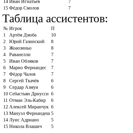
14
Иван Игнатьев
7
15
Фёдор Смолов
7
Таблица ассистентов:
№
Игрок
П
1
Артём Дзюба
10
2
Юрий Газинский
8
3
Жоаозиньо
8
4
Раванелли
7
5
Иван Обляков
7
6
Марио Фернандес
7
7
Фёдор Чалов
7
8
Сергей Ткачёв
6
9
Сердар Азмун
6
10
Себастьян Дриусси
6
11
Отман Эль-Кабир
6
12
Алексей Миранчук
6
13
Мануэл Фернандеш
5
14
Луис Адриано
5
15
Никола Влашич
5