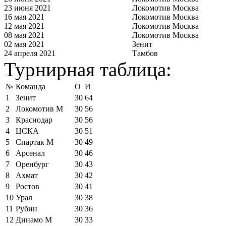
23 июня 2021
Локомотив Москва
16 мая 2021
Локомотив Москва
12 мая 2021
Локомотив Москва
08 мая 2021
Локомотив Москва
02 мая 2021
Зенит
24 апреля 2021
Тамбов
Турнирная таблица:
№
Команда
О
И
1
Зенит
30
64
2
Локомотив М
30
56
3
Краснодар
30
56
4
ЦСКА
30
51
5
Спартак М
30
49
6
Арсенал
30
46
7
Оренбург
30
43
8
Ахмат
30
42
9
Ростов
30
41
10
Урал
30
38
11
Рубин
30
36
12
Динамо М
30
33