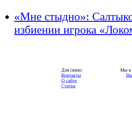
«Мне стыдно»: Салтыко
избиении игрока «Локо
Москва,
Для связи:
Мы в 
"Про-Локо.ру",
Контакты
Вк
2013 год.
О сайте
Статьи