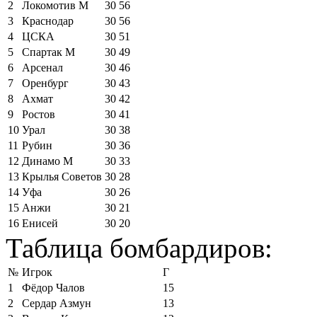
2
Локомотив М
30
56
3
Краснодар
30
56
4
ЦСКА
30
51
5
Спартак М
30
49
6
Арсенал
30
46
7
Оренбург
30
43
8
Ахмат
30
42
9
Ростов
30
41
10
Урал
30
38
11
Рубин
30
36
12
Динамо М
30
33
13
Крылья Советов
30
28
14
Уфа
30
26
15
Анжи
30
21
16
Енисей
30
20
Таблица бомбардиров:
№
Игрок
Г
1
Фёдор Чалов
15
2
Сердар Азмун
13