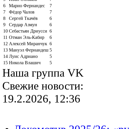
6
Марио Фернандес
7
7
Фёдор Чалов
7
8
Сергей Ткачёв
6
9
Сердар Азмун
6
10
Себастьян Дриусси
6
11
Отман Эль-Кабир
6
12
Алексей Миранчук
6
13
Мануэл Фернандеш
5
14
Луис Адриано
5
15
Никола Влашич
5
Наша группа VK
Свежие новости:
19.2.2026, 12:36