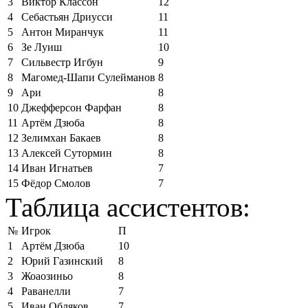
3
Виктор Классон
12
4
Себастьян Дриусси
11
5
Антон Миранчук
11
6
Зе Луиш
10
7
Сильвестр Игбун
9
8
Магомед-Шапи Сулейманов
8
9
Ари
8
10
Джефферсон Фарфан
8
11
Артём Дзюба
8
12
Зелимхан Бакаев
8
13
Алексей Сутормин
8
14
Иван Игнатьев
7
15
Фёдор Смолов
7
Таблица ассистентов:
№
Игрок
П
1
Артём Дзюба
10
2
Юрий Газинский
8
3
Жоаозиньо
8
4
Раванелли
7
5
Иван Обляков
7