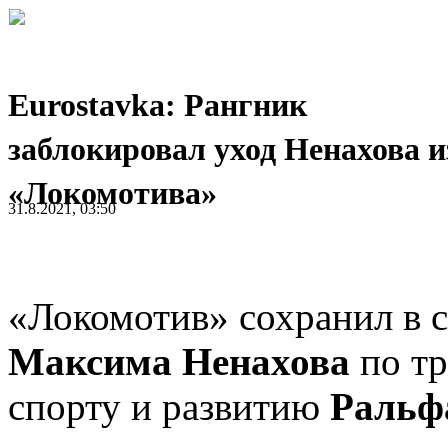
Eurostavka: Рангник
заблокировал уход Ненахова и
«Локомотива»
31.8.2021, 03:50
«Локомотив» сохранил в с
Максима Ненахова
по т
спорту и развитию
Ральф