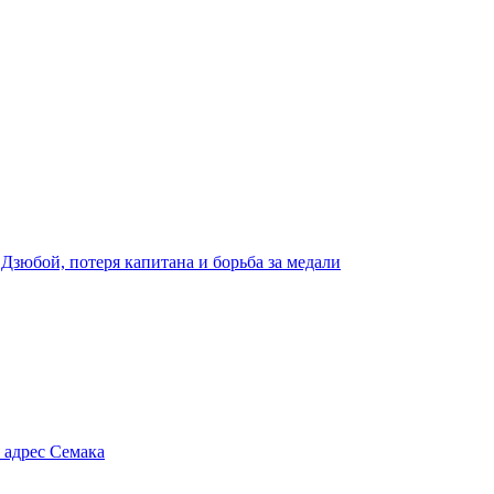
 Дзюбой, потеря капитана и борьба за медали
 адрес Семака