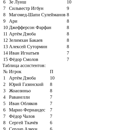
6
Зе Луиш
10
7
Сильвестр Игбун
9
8
Магомед-Шапи Сулейманов
8
9
Ари
8
10
Джефферсон Фарфан
8
11
Артём Дзюба
8
12
Зелимхан Бакаев
8
13
Алексей Сутормин
8
14
Иван Игнатьев
7
15
Фёдор Смолов
7
Таблица ассистентов:
№
Игрок
П
1
Артём Дзюба
10
2
Юрий Газинский
8
3
Жоаозиньо
8
4
Раванелли
7
5
Иван Обляков
7
6
Марио Фернандес
7
7
Фёдор Чалов
7
8
Сергей Ткачёв
6
9
Сердар Азмун
6