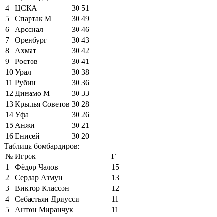
4
ЦСКА
30
51
5
Спартак М
30
49
6
Арсенал
30
46
7
Оренбург
30
43
8
Ахмат
30
42
9
Ростов
30
41
10
Урал
30
38
11
Рубин
30
36
12
Динамо М
30
33
13
Крылья Советов
30
28
14
Уфа
30
26
15
Анжи
30
21
16
Енисей
30
20
Таблица бомбардиров:
№
Игрок
Г
1
Фёдор Чалов
15
2
Сердар Азмун
13
3
Виктор Классон
12
4
Себастьян Дриусси
11
5
Антон Миранчук
11