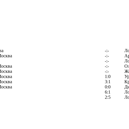
ва
-:-
Л
Москва
-:-
Ар
-:-
Л
Москва
-:-
О
Москва
-:-
Ж
Москва
1:0
У
Москва
3:1
К
Москва
0:0
Д
6:1
Л
2:5
Л