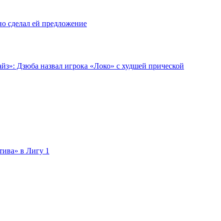
но сделал ей предложение
йз»: Дзюба назвал игрока «Локо» с худшей прической
тива» в Лигу 1