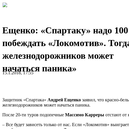
Ещенко: «Спартаку» надо 10
побеждать «Локомотив». Тогд
железнодорожников может
начаться паника»
15.1.2018, 17:55
Защитник «Спартака»
Андрей Ещенко
заявил, что красно-бел
железнодорожников может начаться паника.
После 20-ти туров подопечные
Массимо Карреры
отстают от 
– Все будет зависеть только от нас. Если «Локомотив» выиграе