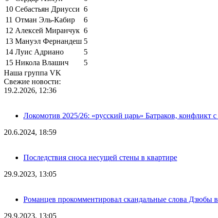
10
Себастьян Дриусси
6
11
Отман Эль-Кабир
6
12
Алексей Миранчук
6
13
Мануэл Фернандеш
5
14
Луис Адриано
5
15
Никола Влашич
5
Наша группа VK
Свежие новости:
19.2.2026, 12:36
Локомотив 2025/26: «русский царь» Батраков, конфликт с
20.6.2024, 18:59
Последствия сноса несущей стены в квартире
29.9.2023, 13:05
Романцев прокомментировал скандальные слова Дзюбы в
29.9.2023, 13:05