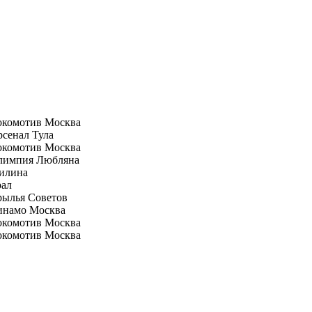
окомотив Москва
сенал Тула
окомотив Москва
лимпия Любляна
илина
рал
рылья Советов
инамо Москва
окомотив Москва
окомотив Москва