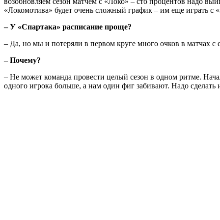
возобновляем сезон матчем с «Локо» – сто процентов надо выи
«Локомотива» будет очень сложный график – им еще играть с 
– У «Спартака» расписание проще?
– Да, но мы и потеряли в первом круге много очков в матчах с 
– Почему?
– Не может команда провести целый сезон в одном ритме. Начал
одного игрока больше, а нам один фиг забивают. Надо сделать 