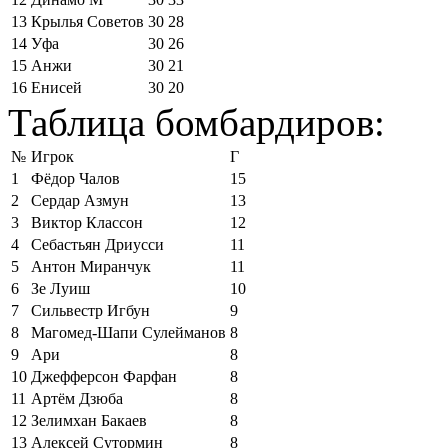
13
Крылья Советов
30
28
14
Уфа
30
26
15
Анжи
30
21
16
Енисей
30
20
Таблица бомбардиров:
№
Игрок
Г
1
Фёдор Чалов
15
2
Сердар Азмун
13
3
Виктор Классон
12
4
Себастьян Дриусси
11
5
Антон Миранчук
11
6
Зе Луиш
10
7
Сильвестр Игбун
9
8
Магомед-Шапи Сулейманов
8
9
Ари
8
10
Джефферсон Фарфан
8
11
Артём Дзюба
8
12
Зелимхан Бакаев
8
13
Алексей Сутормин
8