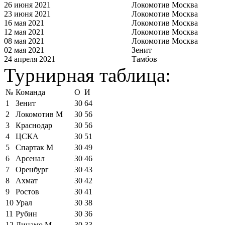
26 июня 2021
Локомотив Москва
23 июня 2021
Локомотив Москва
16 мая 2021
Локомотив Москва
12 мая 2021
Локомотив Москва
08 мая 2021
Локомотив Москва
02 мая 2021
Зенит
24 апреля 2021
Тамбов
Турнирная таблица:
№
Команда
О
И
1
Зенит
30
64
2
Локомотив М
30
56
3
Краснодар
30
56
4
ЦСКА
30
51
5
Спартак М
30
49
6
Арсенал
30
46
7
Оренбург
30
43
8
Ахмат
30
42
9
Ростов
30
41
10
Урал
30
38
11
Рубин
30
36
12
Динамо М
30
33