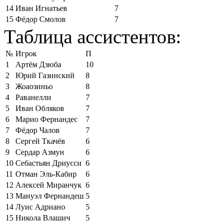
14
Иван Игнатьев
7
15
Фёдор Смолов
7
Таблица ассистентов:
№
Игрок
П
1
Артём Дзюба
10
2
Юрий Газинский
8
3
Жоаозиньо
8
4
Раванелли
7
5
Иван Обляков
7
6
Марио Фернандес
7
7
Фёдор Чалов
7
8
Сергей Ткачёв
6
9
Сердар Азмун
6
10
Себастьян Дриусси
6
11
Отман Эль-Кабир
6
12
Алексей Миранчук
6
13
Мануэл Фернандеш
5
14
Луис Адриано
5
15
Никола Влашич
5