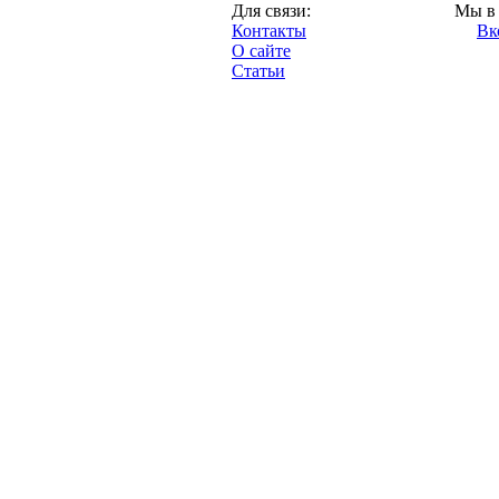
Москва,
Для связи:
Мы в 
"Про-Локо.ру",
Контакты
Вк
2013 год.
О сайте
Статьи