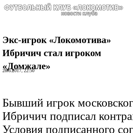
Экс-игрок «Локомотива»
Ибричич стал игроком
«Домжале»
28.6.2017, 22:50
Бывший игрок московско
Ибричич подписал контра
Условия подписанного сог