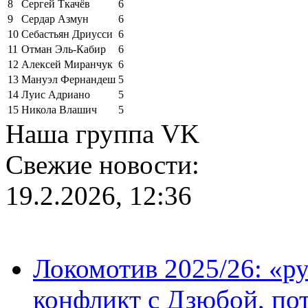
8
Сергей Ткачёв
6
9
Сердар Азмун
6
10
Себастьян Дриусси
6
11
Отман Эль-Кабир
6
12
Алексей Миранчук
6
13
Мануэл Фернандеш
5
14
Луис Адриано
5
15
Никола Влашич
5
Наша группа VK
Свежие новости:
19.2.2026, 12:36
Локомотив 2025/26: «ру
конфликт с Дзюбой, пот