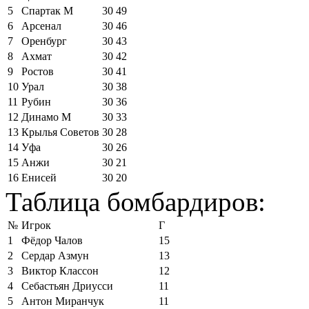
5
Спартак М
30
49
6
Арсенал
30
46
7
Оренбург
30
43
8
Ахмат
30
42
9
Ростов
30
41
10
Урал
30
38
11
Рубин
30
36
12
Динамо М
30
33
13
Крылья Советов
30
28
14
Уфа
30
26
15
Анжи
30
21
16
Енисей
30
20
Таблица бомбардиров:
№
Игрок
Г
1
Фёдор Чалов
15
2
Сердар Азмун
13
3
Виктор Классон
12
4
Себастьян Дриусси
11
5
Антон Миранчук
11