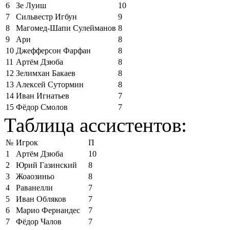
6
Зе Луиш
10
7
Сильвестр Игбун
9
8
Магомед-Шапи Сулейманов
8
9
Ари
8
10
Джефферсон Фарфан
8
11
Артём Дзюба
8
12
Зелимхан Бакаев
8
13
Алексей Сутормин
8
14
Иван Игнатьев
7
15
Фёдор Смолов
7
Таблица ассистентов:
№
Игрок
П
1
Артём Дзюба
10
2
Юрий Газинский
8
3
Жоаозиньо
8
4
Раванелли
7
5
Иван Обляков
7
6
Марио Фернандес
7
7
Фёдор Чалов
7