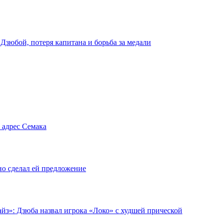
 Дзюбой, потеря капитана и борьба за медали
 адрес Семака
но сделал ей предложение
йз»: Дзюба назвал игрока «Локо» с худшей прической