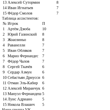
13
Алексей Сутормин
8
14
Иван Игнатьев
7
15
Фёдор Смолов
7
Таблица ассистентов:
№
Игрок
П
1
Артём Дзюба
10
2
Юрий Газинский
8
3
Жоаозиньо
8
4
Раванелли
7
5
Иван Обляков
7
6
Марио Фернандес
7
7
Фёдор Чалов
7
8
Сергей Ткачёв
6
9
Сердар Азмун
6
10
Себастьян Дриусси
6
11
Отман Эль-Кабир
6
12
Алексей Миранчук
6
13
Мануэл Фернандеш
5
14
Луис Адриано
5
15
Никола Влашич
5
Наша группа VK