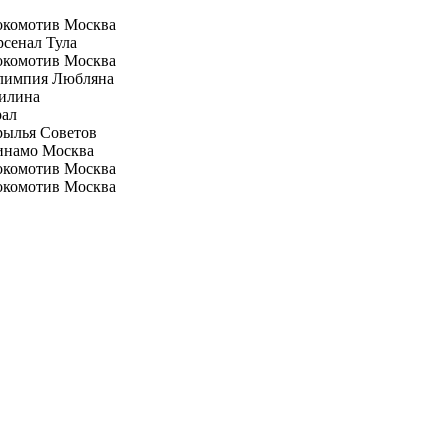
окомотив Москва
сенал Тула
окомотив Москва
лимпия Любляна
илина
рал
рылья Советов
инамо Москва
окомотив Москва
окомотив Москва