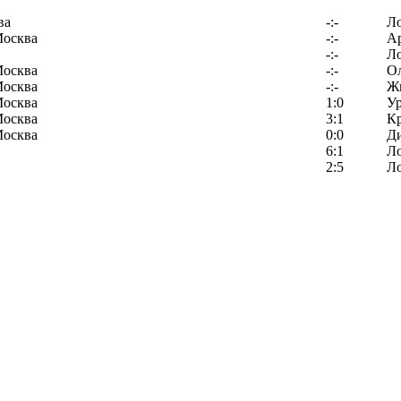
ва
-:-
Л
Москва
-:-
Ар
-:-
Л
Москва
-:-
О
Москва
-:-
Ж
Москва
1:0
У
Москва
3:1
К
Москва
0:0
Д
6:1
Л
2:5
Л