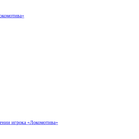
Локомотива»
иении игрока «Локомотива»