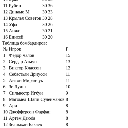
11
Рубин
30
36
12
Динамо М
30
33
13
Крылья Советов
30
28
14
Уфа
30
26
15
Анжи
30
21
16
Енисей
30
20
Таблица бомбардиров:
№
Игрок
Г
1
Фёдор Чалов
15
2
Сердар Азмун
13
3
Виктор Классон
12
4
Себастьян Дриусси
11
5
Антон Миранчук
11
6
Зе Луиш
10
7
Сильвестр Игбун
9
8
Магомед-Шапи Сулейманов
8
9
Ари
8
10
Джефферсон Фарфан
8
11
Артём Дзюба
8
12
Зелимхан Бакаев
8