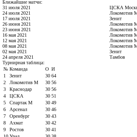
Ближайшие матчи:
31 июля 2021
ЦСКА Моск
24 июля 2021
Локомотив 
17 июля 2021
Зенит
26 июня 2021
Локомотив 
23 июня 2021
Локомотив 
16 мая 2021
Локомотив 
12 мая 2021
Локомотив 
08 мая 2021
Локомотив 
02 мая 2021
Зенит
24 апреля 2021
Тамбов
Турнирная таблица:
№
Команда
О
И
1
Зенит
30
64
2
Локомотив М
30
56
3
Краснодар
30
56
4
ЦСКА
30
51
5
Спартак М
30
49
6
Арсенал
30
46
7
Оренбург
30
43
8
Ахмат
30
42
9
Ростов
30
41
10
Урал
30
38