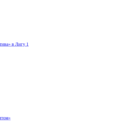
тива» в Лигу 1
итом»