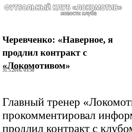
Черевченко: «Наверное, я
продлил контракт с
«Локомотивом»
31.5.2016, 03:50
Главный тренер «Локомот
прокомментировал информ
продлил контракт с клубо