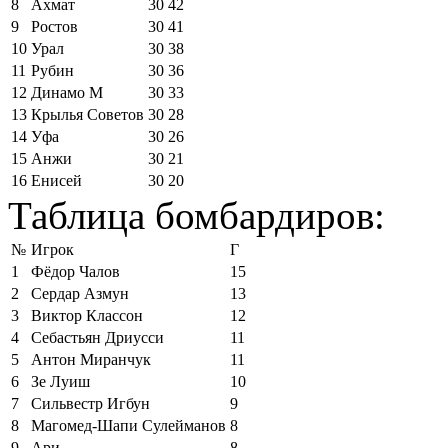
8
Ахмат
30
42
9
Ростов
30
41
10
Урал
30
38
11
Рубин
30
36
12
Динамо М
30
33
13
Крылья Советов
30
28
14
Уфа
30
26
15
Анжи
30
21
16
Енисей
30
20
Таблица бомбардиров:
№
Игрок
Г
1
Фёдор Чалов
15
2
Сердар Азмун
13
3
Виктор Классон
12
4
Себастьян Дриусси
11
5
Антон Миранчук
11
6
Зе Луиш
10
7
Сильвестр Игбун
9
8
Магомед-Шапи Сулейманов
8
9
Ари
8