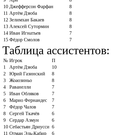
10
Джефферсон Фарфан
8
11
Артём Дзюба
8
12
Зелимхан Бакаев
8
13
Алексей Сутормин
8
14
Иван Игнатьев
7
15
Фёдор Смолов
7
Таблица ассистентов:
№
Игрок
П
1
Артём Дзюба
10
2
Юрий Газинский
8
3
Жоаозиньо
8
4
Раванелли
7
5
Иван Обляков
7
6
Марио Фернандес
7
7
Фёдор Чалов
7
8
Сергей Ткачёв
6
9
Сердар Азмун
6
10
Себастьян Дриусси
6
11
Отман Эль-Кабир
6