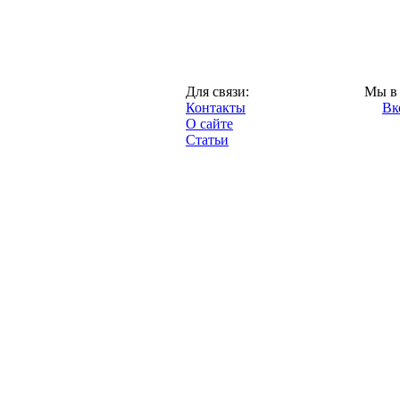
Москва,
Для связи:
Мы в 
"Про-Локо.ру",
Контакты
Вк
2013 год.
О сайте
Статьи