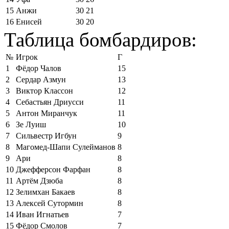
15
Анжи
30
21
16
Енисей
30
20
Таблица бомбардиров:
№
Игрок
Г
1
Фёдор Чалов
15
2
Сердар Азмун
13
3
Виктор Классон
12
4
Себастьян Дриусси
11
5
Антон Миранчук
11
6
Зе Луиш
10
7
Сильвестр Игбун
9
8
Магомед-Шапи Сулейманов
8
9
Ари
8
10
Джефферсон Фарфан
8
11
Артём Дзюба
8
12
Зелимхан Бакаев
8
13
Алексей Сутормин
8
14
Иван Игнатьев
7
15
Фёдор Смолов
7