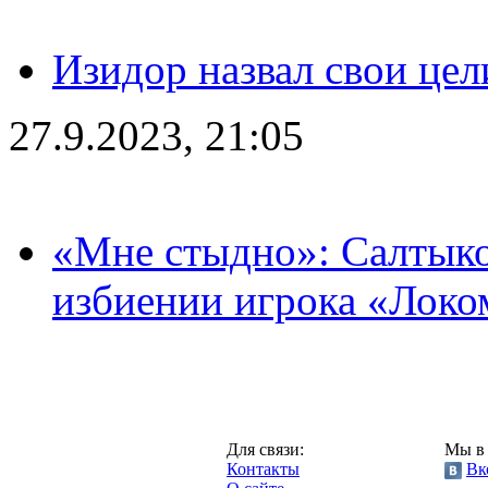
Изидор назвал свои цел
27.9.2023, 21:05
«Мне стыдно»: Салтыко
избиении игрока «Локо
Москва,
Для связи:
Мы в 
"Про-Локо.ру",
Контакты
Вк
2013 год.