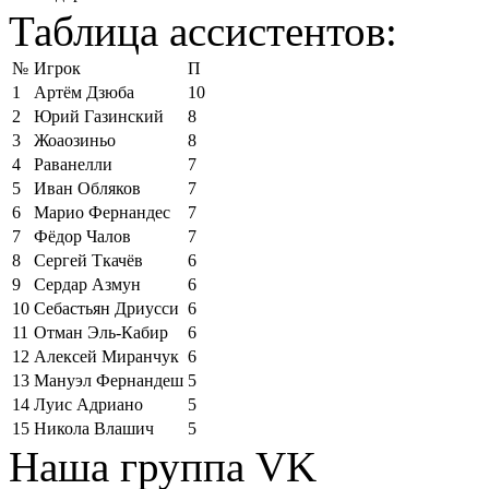
Таблица ассистентов:
№
Игрок
П
1
Артём Дзюба
10
2
Юрий Газинский
8
3
Жоаозиньо
8
4
Раванелли
7
5
Иван Обляков
7
6
Марио Фернандес
7
7
Фёдор Чалов
7
8
Сергей Ткачёв
6
9
Сердар Азмун
6
10
Себастьян Дриусси
6
11
Отман Эль-Кабир
6
12
Алексей Миранчук
6
13
Мануэл Фернандеш
5
14
Луис Адриано
5
15
Никола Влашич
5
Наша группа VK