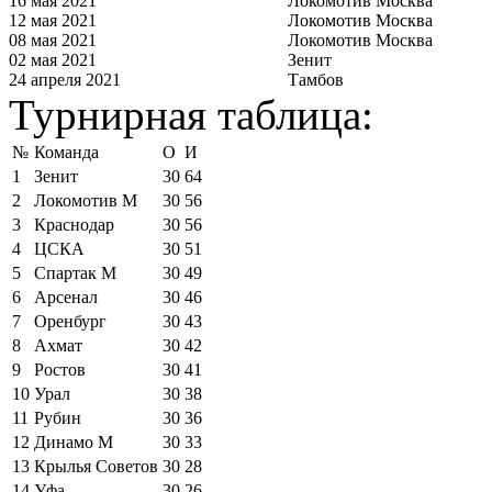
16 мая 2021
Локомотив Москва
12 мая 2021
Локомотив Москва
08 мая 2021
Локомотив Москва
02 мая 2021
Зенит
24 апреля 2021
Тамбов
Турнирная таблица:
№
Команда
О
И
1
Зенит
30
64
2
Локомотив М
30
56
3
Краснодар
30
56
4
ЦСКА
30
51
5
Спартак М
30
49
6
Арсенал
30
46
7
Оренбург
30
43
8
Ахмат
30
42
9
Ростов
30
41
10
Урал
30
38
11
Рубин
30
36
12
Динамо М
30
33
13
Крылья Советов
30
28
14
Уфа
30
26