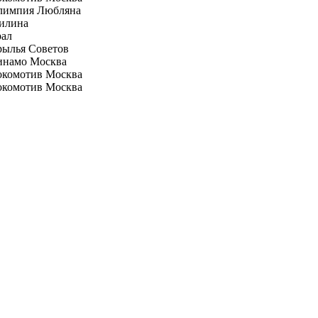
лимпия Любляна
илина
рал
рылья Советов
инамо Москва
окомотив Москва
окомотив Москва