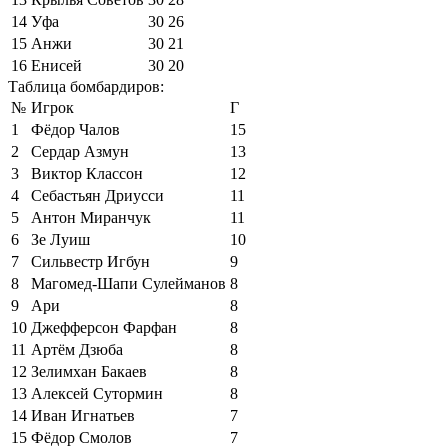
14
Уфа
30
26
15
Анжи
30
21
16
Енисей
30
20
Таблица бомбардиров:
№
Игрок
Г
1
Фёдор Чалов
15
2
Сердар Азмун
13
3
Виктор Классон
12
4
Себастьян Дриусси
11
5
Антон Миранчук
11
6
Зе Луиш
10
7
Сильвестр Игбун
9
8
Магомед-Шапи Сулейманов
8
9
Ари
8
10
Джефферсон Фарфан
8
11
Артём Дзюба
8
12
Зелимхан Бакаев
8
13
Алексей Сутормин
8
14
Иван Игнатьев
7
15
Фёдор Смолов
7