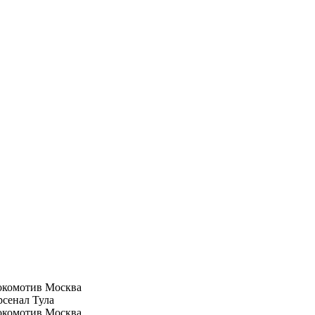
окомотив Москва
сенал Тула
окомотив Москва