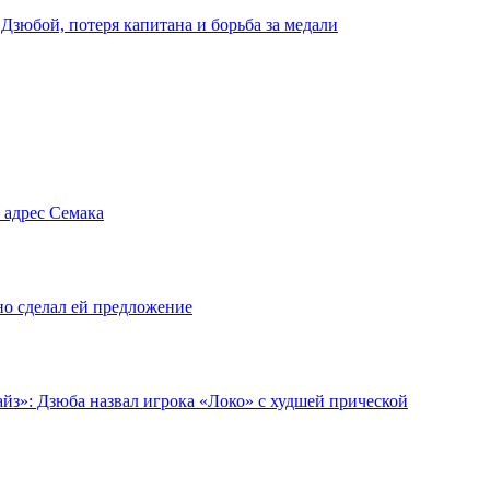
 Дзюбой, потеря капитана и борьба за медали
 адрес Семака
но сделал ей предложение
йз»: Дзюба назвал игрока «Локо» с худшей прической