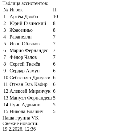
Таблица ассистентов:
№
Игрок
П
1
Артём Дзюба
10
2
Юрий Газинский
8
3
Жоаозиньо
8
4
Раванелли
7
5
Иван Обляков
7
6
Марио Фернандес
7
7
Фёдор Чалов
7
8
Сергей Ткачёв
6
9
Сердар Азмун
6
10
Себастьян Дриусси
6
11
Отман Эль-Кабир
6
12
Алексей Миранчук
6
13
Мануэл Фернандеш
5
14
Луис Адриано
5
15
Никола Влашич
5
Наша группа VK
Свежие новости:
19.2.2026, 12:36