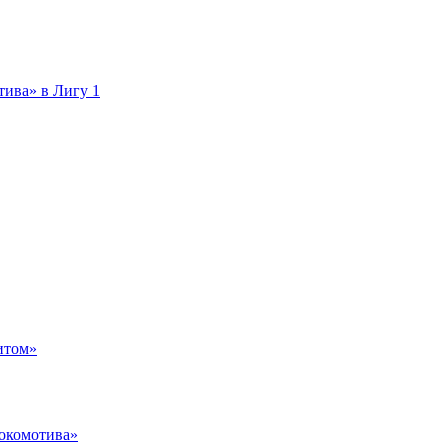
тива» в Лигу 1
итом»
Локомотива»