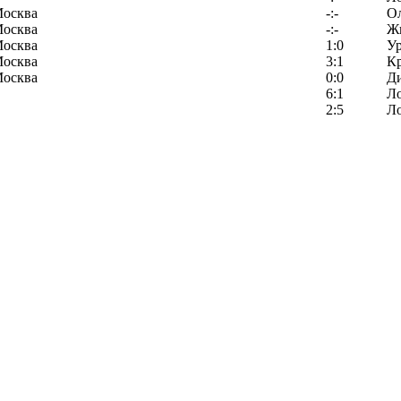
Москва
-:-
О
Москва
-:-
Ж
Москва
1:0
У
Москва
3:1
К
Москва
0:0
Д
6:1
Л
2:5
Л