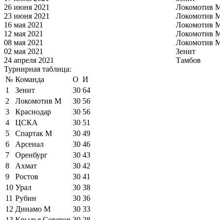
26 июня 2021
Локомотив 
23 июня 2021
Локомотив 
16 мая 2021
Локомотив 
12 мая 2021
Локомотив 
08 мая 2021
Локомотив 
02 мая 2021
Зенит
24 апреля 2021
Тамбов
Турнирная таблица:
№
Команда
О
И
1
Зенит
30
64
2
Локомотив М
30
56
3
Краснодар
30
56
4
ЦСКА
30
51
5
Спартак М
30
49
6
Арсенал
30
46
7
Оренбург
30
43
8
Ахмат
30
42
9
Ростов
30
41
10
Урал
30
38
11
Рубин
30
36
12
Динамо М
30
33
13
Крылья Советов
30
28