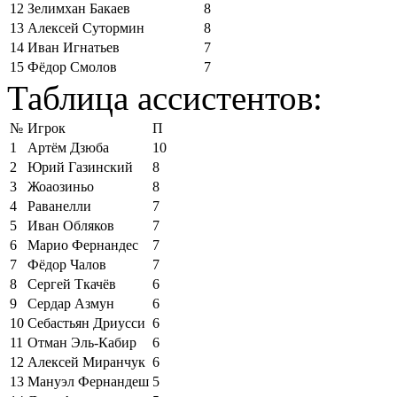
12
Зелимхан Бакаев
8
13
Алексей Сутормин
8
14
Иван Игнатьев
7
15
Фёдор Смолов
7
Таблица ассистентов:
№
Игрок
П
1
Артём Дзюба
10
2
Юрий Газинский
8
3
Жоаозиньо
8
4
Раванелли
7
5
Иван Обляков
7
6
Марио Фернандес
7
7
Фёдор Чалов
7
8
Сергей Ткачёв
6
9
Сердар Азмун
6
10
Себастьян Дриусси
6
11
Отман Эль-Кабир
6
12
Алексей Миранчук
6
13
Мануэл Фернандеш
5