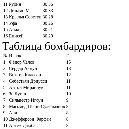
11
Рубин
30
36
12
Динамо М
30
33
13
Крылья Советов
30
28
14
Уфа
30
26
15
Анжи
30
21
16
Енисей
30
20
Таблица бомбардиров:
№
Игрок
Г
1
Фёдор Чалов
15
2
Сердар Азмун
13
3
Виктор Классон
12
4
Себастьян Дриусси
11
5
Антон Миранчук
11
6
Зе Луиш
10
7
Сильвестр Игбун
9
8
Магомед-Шапи Сулейманов
8
9
Ари
8
10
Джефферсон Фарфан
8
11
Артём Дзюба
8