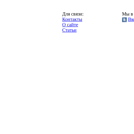
Москва,
Для связи:
Мы в 
"Про-Локо.ру",
Контакты
Вк
2013 год.
О сайте
Статьи