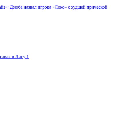
йз»: Дзюба назвал игрока «Локо» с худшей прической
тива» в Лигу 1