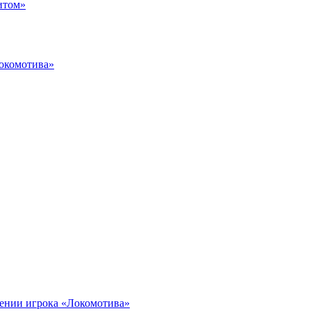
итом»
Локомотива»
иении игрока «Локомотива»