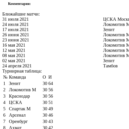
Комментарии:
Ближайшие матчи:
31 июля 2021
ЦСКА Моск
24 июля 2021
Локомотив 
17 июля 2021
Зенит
26 июня 2021
Локомотив 
23 июня 2021
Локомотив 
16 мая 2021
Локомотив 
12 мая 2021
Локомотив 
08 мая 2021
Локомотив 
02 мая 2021
Зенит
24 апреля 2021
Тамбов
Турнирная таблица:
№
Команда
О
И
1
Зенит
30
64
2
Локомотив М
30
56
3
Краснодар
30
56
4
ЦСКА
30
51
5
Спартак М
30
49
6
Арсенал
30
46
7
Оренбург
30
43
8
Ахмат
30
42