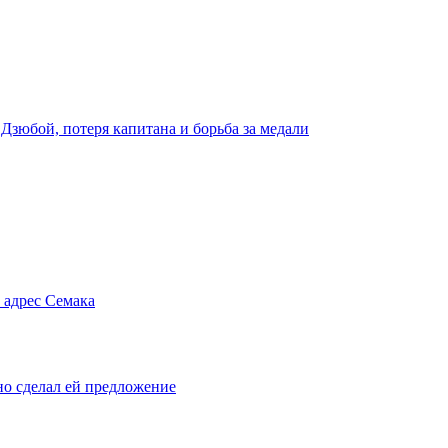
 Дзюбой, потеря капитана и борьба за медали
 адрес Семака
но сделал ей предложение