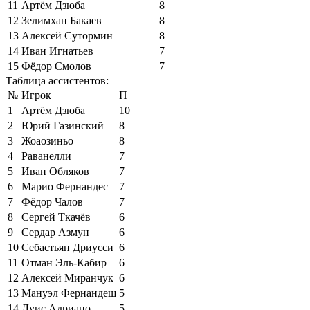
11
Артём Дзюба
8
12
Зелимхан Бакаев
8
13
Алексей Сутормин
8
14
Иван Игнатьев
7
15
Фёдор Смолов
7
Таблица ассистентов:
№
Игрок
П
1
Артём Дзюба
10
2
Юрий Газинский
8
3
Жоаозиньо
8
4
Раванелли
7
5
Иван Обляков
7
6
Марио Фернандес
7
7
Фёдор Чалов
7
8
Сергей Ткачёв
6
9
Сердар Азмун
6
10
Себастьян Дриусси
6
11
Отман Эль-Кабир
6
12
Алексей Миранчук
6
13
Мануэл Фернандеш
5
14
Луис Адриано
5