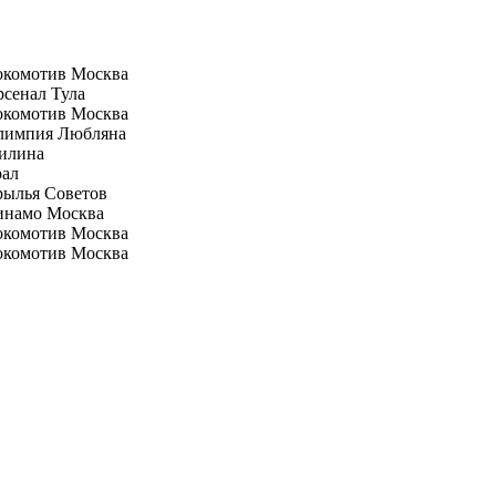
окомотив Москва
сенал Тула
окомотив Москва
лимпия Любляна
илина
рал
рылья Советов
инамо Москва
окомотив Москва
окомотив Москва