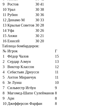
9
Ростов
30
41
10
Урал
30
38
11
Рубин
30
36
12
Динамо М
30
33
13
Крылья Советов
30
28
14
Уфа
30
26
15
Анжи
30
21
16
Енисей
30
20
Таблица бомбардиров:
№
Игрок
Г
1
Фёдор Чалов
15
2
Сердар Азмун
13
3
Виктор Классон
12
4
Себастьян Дриусси
11
5
Антон Миранчук
11
6
Зе Луиш
10
7
Сильвестр Игбун
9
8
Магомед-Шапи Сулейманов
8
9
Ари
8
10
Джефферсон Фарфан
8