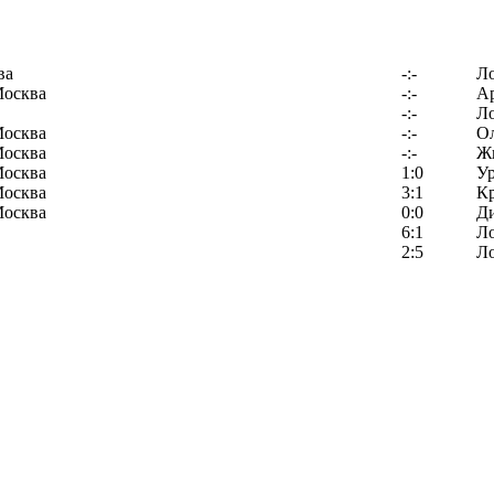
ва
-:-
Л
Москва
-:-
Ар
-:-
Л
Москва
-:-
О
Москва
-:-
Ж
Москва
1:0
У
Москва
3:1
К
Москва
0:0
Д
6:1
Л
2:5
Л