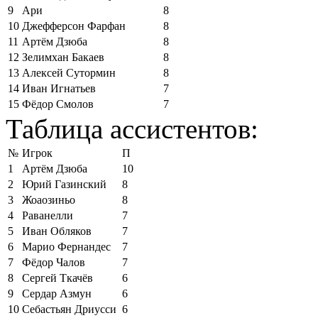
9
Ари
8
10
Джефферсон Фарфан
8
11
Артём Дзюба
8
12
Зелимхан Бакаев
8
13
Алексей Сутормин
8
14
Иван Игнатьев
7
15
Фёдор Смолов
7
Таблица ассистентов:
№
Игрок
П
1
Артём Дзюба
10
2
Юрий Газинский
8
3
Жоаозиньо
8
4
Раванелли
7
5
Иван Обляков
7
6
Марио Фернандес
7
7
Фёдор Чалов
7
8
Сергей Ткачёв
6
9
Сердар Азмун
6
10
Себастьян Дриусси
6