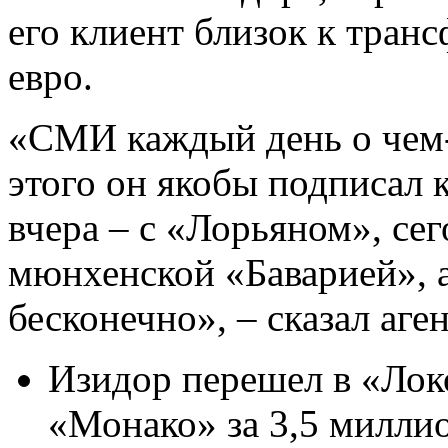
его клиент близок к тран
евро.
«СМИ каждый день о чeм-
этого он якобы подписал к
вчера – с «Лорьяном», сег
мюнхенской «Баварией», а 
бесконечно», – сказал аген
Изидор перешел в «Локо
«Монако» за 3,5 миллио