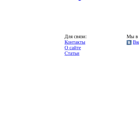
Москва,
Для связи:
Мы в 
"Про-Локо.ру",
Контакты
Вк
2013 год.
О сайте
Статьи