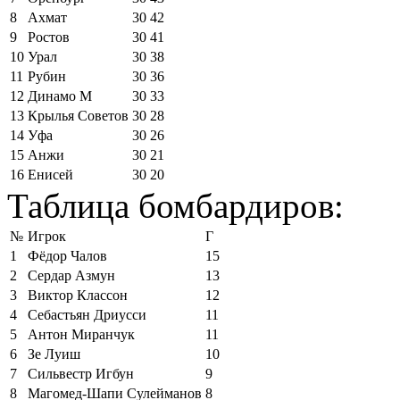
8
Ахмат
30
42
9
Ростов
30
41
10
Урал
30
38
11
Рубин
30
36
12
Динамо М
30
33
13
Крылья Советов
30
28
14
Уфа
30
26
15
Анжи
30
21
16
Енисей
30
20
Таблица бомбардиров:
№
Игрок
Г
1
Фёдор Чалов
15
2
Сердар Азмун
13
3
Виктор Классон
12
4
Себастьян Дриусси
11
5
Антон Миранчук
11
6
Зе Луиш
10
7
Сильвестр Игбун
9
8
Магомед-Шапи Сулейманов
8