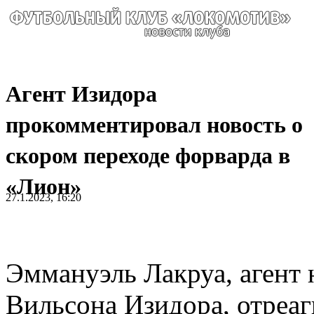
Агент Изидора
прокомментировал новость о
скором переходе форварда в
«Лион»
27.1.2023, 16:20
Эммануэль Лакруа, агент
Вильсона Изидора, отреа